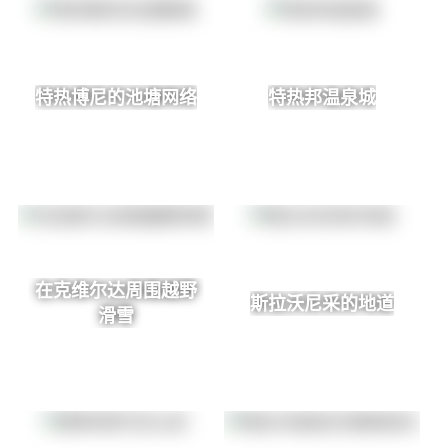
特热博尼的池塘网络
特热邦温泉城
在克维尔达周围越野
斯拉沃尼采的地道
滑雪