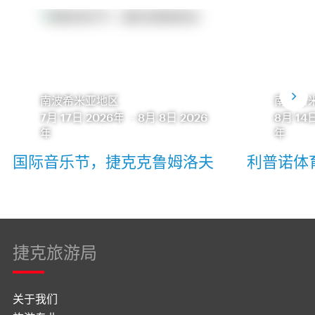
南波希米亚地区
南波希
7月 17日 2026年
-
8月 8日 2026
8月 14
年
年
国际音乐节，捷克克鲁姆洛夫
利普诺体
捷克旅游局
关于我们