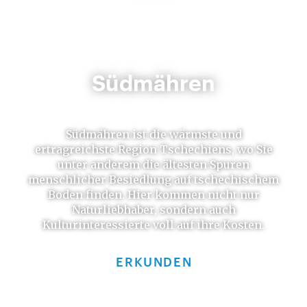
Südmähren
Südmähren ist die wärmste und
ertragreichste Region Tschechiens, wo Sie
unter anderem die ältesten Spuren
menschlicher Besiedlung auf tschechischem
Boden finden. Hier kommen nicht nur
Naturliebhaber, sondern auch
Kulturinteressierte voll auf ihre Kosten.
ERKUNDEN