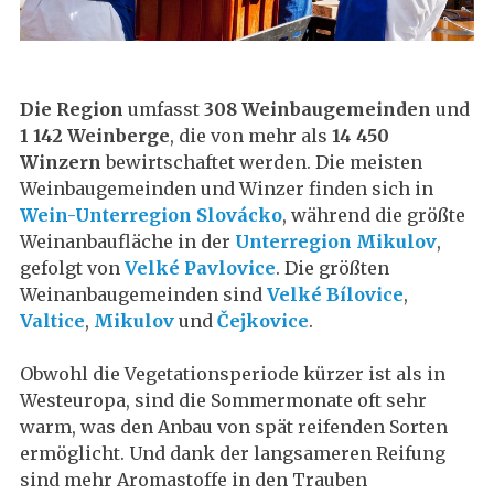
Die Region
umfasst
308 Weinbaugemeinden
und
1 142 Weinberge
, die von mehr als
14 450
Winzern
bewirtschaftet werden. Die meisten
Weinbaugemeinden und Winzer finden sich in
Wein-Unterregion Slovácko
, während die größte
Weinanbaufläche in der
Unterregion Mikulov
,
gefolgt von
Velké Pavlovice
. Die größten
Weinanbaugemeinden sind
Velké Bílovice
,
Valtice
,
Mikulov
und
Čejkovice
.
Obwohl die Vegetationsperiode kürzer ist als in
Westeuropa, sind die Sommermonate oft sehr
warm, was den Anbau von spät reifenden Sorten
ermöglicht. Und dank der langsameren Reifung
sind mehr Aromastoffe in den Trauben