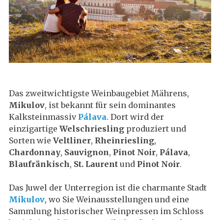
Das zweitwichtigste Weinbaugebiet Mährens,
Mikulov
, ist bekannt für sein dominantes
Kalksteinmassiv
Pálava
. Dort wird der
einzigartige
Welschriesling
produziert und
Sorten wie
Veltliner
,
Rheinriesling
,
Chardonnay
,
Sauvignon
,
Pinot Noir
,
Pálava
,
Blaufränkisch
,
St. Laurent
und
Pinot Noir
.
Das Juwel der Unterregion ist die charmante Stadt
Mikulov
, wo Sie Weinausstellungen und eine
Sammlung historischer Weinpressen im Schloss