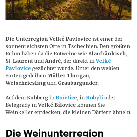
Die Unterregion Velké Pavlovice
ist einer der
sonnenreichsten Orte in Tschechien. Den größten
Ruhm haben da die Rotweine wie
Blaufränkisch
,
St. Laurent
und
André
, der direkt in
Velké
Pavlovice
gezüchtet wurde. Unter den weißen
Sorten gedeihen
Müller
Thurgau
,
Welschriesling
und
Grauburgunder
.
Auf dem Kuhberg in
Bořetice
, in
Kobylí
oder
Belegrady in
Velké Bílovice
können Sie
Weinkeller entdecken, die kleinen Dörfern ähneln.
Die Weinunterregion