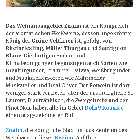
Das Weinanbaugebiet Znaim
ist ein Königreich
der aromatischen Weißweine, dessen ungekrönter
König der
Grüne Veltliner
ist, gefolgt von
Rheinriesling
, Müller
Thurgau
und
Sauvignon
Blanc
. Die dortigen Boden- und
Klimabedingungen begünstigen auch Sorten wie
Grauburgunder, Traminer, Pálava, Weißburgunder
und Muskatellersorten wie Mährischer
Muskateller und Irsai Oliver. Der Rotwein ist dort
weniger stark vertreten, aber der ursprüngliche St.
Laurent, Blaufränkisch, die Zweigeltrebe und der
Pinot Noir haben alle im Gebiet
Doln9 Kounice
einen ausgezeichneten Ruf.
Znaim
, die königliche Stadt, ist das Zentrum des
Weinbaus in dieser
Region
. Auf Ihrer