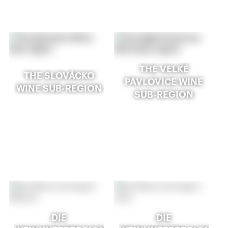
THE VELKÉ
THE SLOVÁCKO
PAVLOVICE WINE
WINE SUB-REGION
SUB-REGION
DIE
DIE