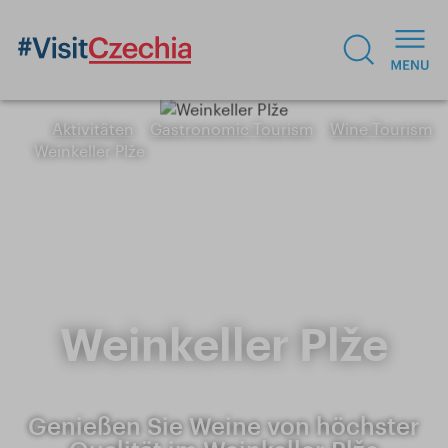
Aktivitäten
Gastronomic Tourism
Wine Tourism
Weinkeller Plže
Weinkeller Plže
Genießen Sie Weine von höchster