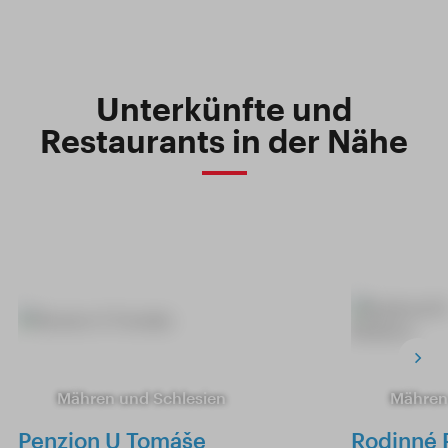
Unterkünfte und
Restaurants in der Nähe
Mähren und Schlesien
Mähren
Penzion U Tomáše
Rodinné 