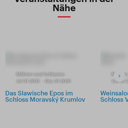
Nähe
Mähren und Schlesien
Mähren
Jul 31 2021
-
Dez 31 2031
Jan 31 
Das Slawische Epos im
Weinsalo
Schloss Moravský Krumlov
Schloss V