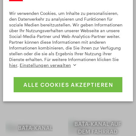
VOLKSTANZ AUS
IN STRÁŽNICE
Wir verwenden Cookies, um Inhalte zu personalisieren,
TSCHECHIEN
den Datenverkehr zu analysieren und Funktionen für
soziale Medien bereitzustellen. Wir geben Informationen
über Ihr Nutzungsverhalten unserer Webseite an unsere
Social-Media-Partner und Web-Analytics-Partner weiter.
Partner können diese Informationen mit anderen
Informationen kombinieren, die Sie ihnen zur Verfügung
stellen oder die sie als Ergebnis Ihrer Nutzung ihrer
Dienste erhalten. Für weitere Informationen klicken Sie
PENZION U
HEILBAD HODONÍN
hier
.
Einstellungen verwalten
TOMÁŠE
ALLE COOKIES AKZEPTIEREN
BAŤA-KANAL AUF
BAŤA-KANAL
DEM FAHRRAD