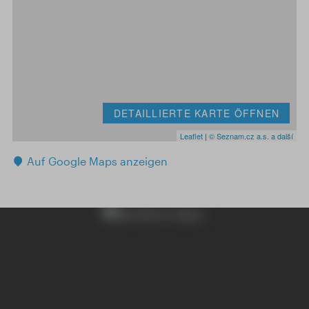
DETAILLIERTE KARTE ÖFFNEN
Leaflet
|
© Seznam.cz a.s. a další
Auf Google Maps anzeigen