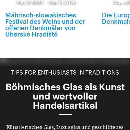
Sep 12 2026
-
Sep 13 2026
Sep 1 
Mährisch-slowakisches
Die Euro
Festival des Weins und der
Denkmal
offenen Denkmäler von
Uherské Hradiště
TIPS FOR ENTHUSIASTS IN TRADITIONS
Böhmisches Glas als Kunst
und wertvoller
Handelsartikel
Künstlerisches Glas, Luxusglas und geschliffenes