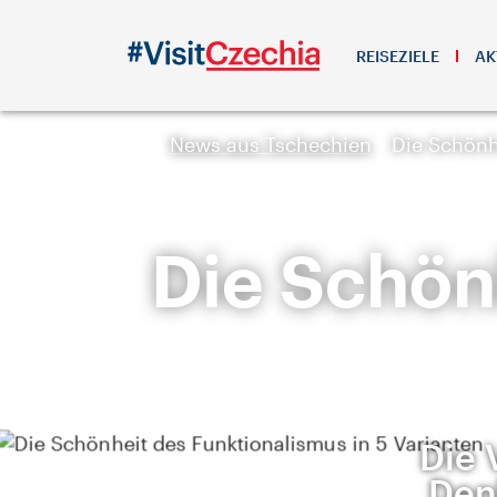
REISEZIELE
AK
News aus Tschechien
Die Schönh
Die Schön
Die 
Den