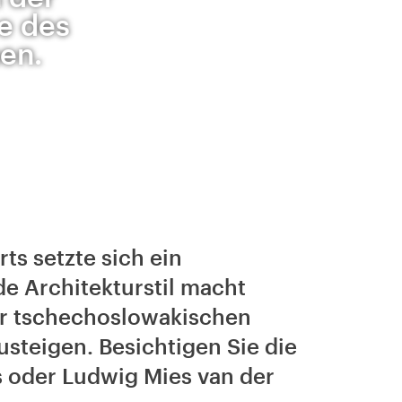
te des
en.
s setzte sich ein
e Architekturstil macht
er tschechoslowakischen
usteigen. Besichtigen Sie die
s oder Ludwig Mies van der