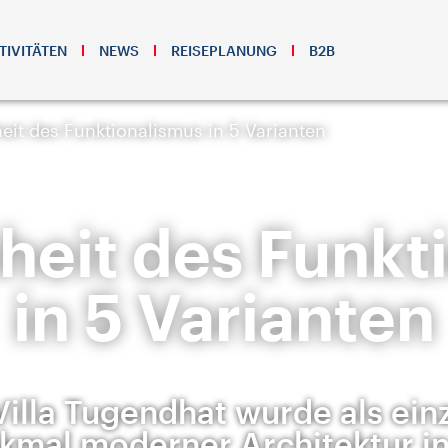
TIVITÄTEN
NEWS
REISEPLANUNG
B2B
eit des Funktionalismus in 5 Varianten
heit des Funkt
in 5 Varianten
Villa Tugendhat wurde als ein
kmal moderner Architektur in