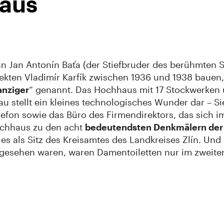
haus
n Jan Antonín Baťa (der Stiefbruder des berühmten 
ekten Vladimír Karfík zwischen 1936 und 1938 baue
nziger
“ genannt. Das Hochhaus mit 17 Stockwerken
au stellt ein kleines technologisches Wunder dar – Si
fon sowie das Büro des Firmendirektors, das sich i
Hochhaus zu den acht
bedeutendsten Denkmälern der 
 es als Sitz des Kreisamtes des Landkreises Zlín. Un
rgesehen waren, waren Damentoiletten nur im zweite