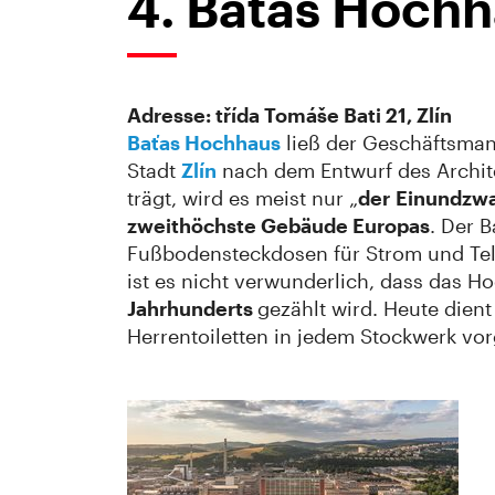
4. Baťas Hoch
Adresse: třída Tomáše Bati 21, Zlín
Baťas Hochhaus
ließ der Geschäftsman
Stadt
Zlín
nach dem Entwurf des Archit
trägt, wird es meist nur „
der
Einundzwa
zweithöchste Gebäude Europas
. Der B
Fußbodensteckdosen für Strom und Tele
ist es nicht verwunderlich, dass das 
Jahrhunderts
gezählt wird. Heute dient
Herrentoiletten in jedem Stockwerk vo