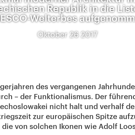
chischen Republik in die Lis
ESCO-Welterbes aufgenomm
Oktober 26 2017
igerjahren des vergangenen Jahrhundert
rch – der Funktionalismus. Der führend
echoslowakei nicht halt und verhalf d
riegszeit zur europäischen Spitze aufz
, die von solchen Ikonen wie Adolf Loo