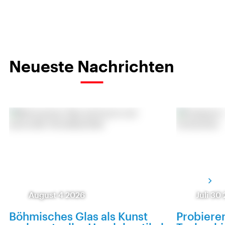
Neueste Nachrichten
August 4 2026
Juli 30
Böhmisches Glas als Kunst
Probieren