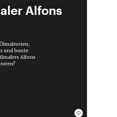
aler Alfons
 Ölmalereien,
en und bunte
ilmalers Alfons
Spuren?