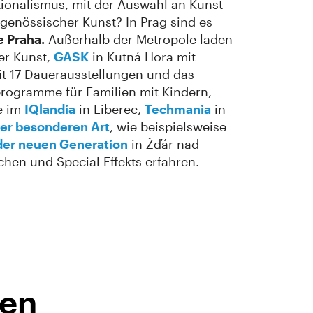
ionalismus, mit der Auswahl an Kunst
genössischer Kunst? In Prag sind es
e
Praha.
Außerhalb der Metropole laden
er Kunst,
GASK
in Kutná Hora mit
t 17 Dauerausstellungen und das
rogramme für Familien mit Kindern,
se im
IQlandia
in Liberec,
Techmania
in
er besonderen Art
, wie beispielsweise
er neuen Generation
in Žďár nad
chen und Special Effekts erfahren.
nen