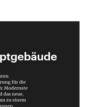
uptgebäude
sten
ung für die
ch: Modernste
d das neue,
um zu einem
ruppen.