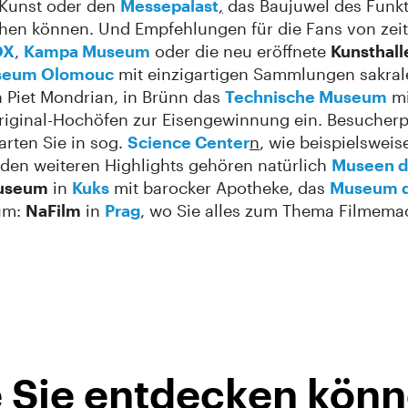
 Kunst oder den
Messepalast
,
das Baujuwel des Funkt
chen können. Und Empfehlungen für die Fans von zeit
OX
,
Kampa Museum
oder die neu eröffnete
Kunsthall
useum Olomouc
mit einzigartigen Sammlungen sakral
 Piet Mondrian, in Brünn das
Technische Museum
mi
riginal-Hochöfen zur Eisengewinnung ein. Besucherp
arten Sie in sog.
Science Center
n
, wie beispielswei
 den weiteren Highlights gehören natürlich
Museen d
Museum
in
Kuks
mit barocker Apotheke, das
Museum d
um:
NaFilm
in
Prag
, wo Sie alles zum Thema Filmema
ie Sie entdecken kön