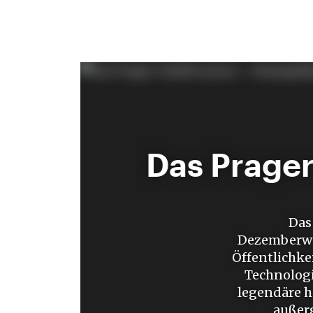
Das Prage
Das
Dezemberwo
Öffentlichke
Technologi
legendäre 
außerg