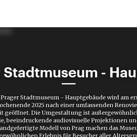
r Stadtmuseum - Ha
 Prager Stadtmuseum - Hauptgebäude wird am er
chenende 2025 nach einer umfassenden Renovier
it geöffnet. Die Umgestaltung ist außergewöhnli
e, beeindruckende audiovisuelle Projektionen un
handgefertigte Modell von Prag machen das Muse
ewöhnlichen Erlebnis für Besucher aller Altersg