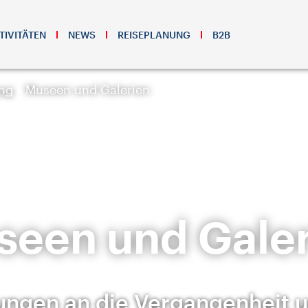
TIVITÄTEN
NEWS
REISEPLANUNG
B2B
ung
Museen und Galerien
seen und Galer
ungen an die Vergangenheit u