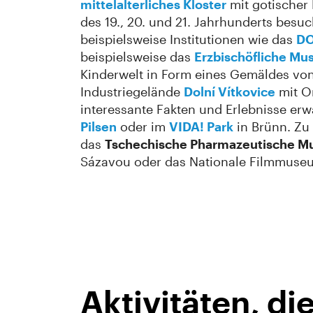
mittelalterliches Kloster
mit gotischer
des 19., 20. und 21. Jahrhunderts besu
beispielsweise Institutionen wie das
D
beispielsweise das
Erzbischöfliche M
Kinderwelt in Form eines Gemäldes von
Industriegelände
Dolní Vítkovice
mit O
interessante Fakten und Erlebnisse erw
Pilsen
oder im
VIDA! Park
in Brünn. Zu
das
Tschechische Pharmazeutische 
Sázavou oder das Nationale Filmmuse
Aktivitäten, d