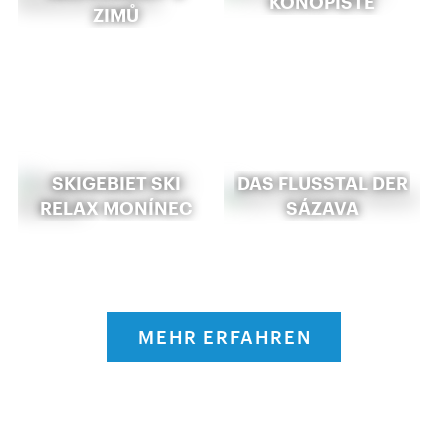
KONOPIŠTĚ
ZIMŮ
SKIGEBIET SKI
DAS FLUSSTAL DER
RELAX MONÍNEC
SÁZAVA
MEHR ERFAHREN