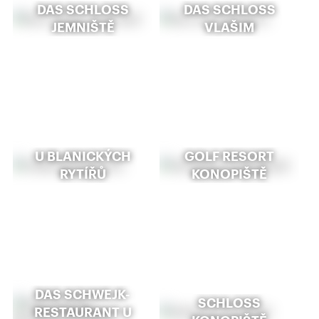
DAS SCHLOSS
DAS SCHLOSS V
JEMNIŠTĚ
LAŠIM
U BLANICKÝCH
GOLF RESORT
RYTÍŘŮ
KONOPIŠTĚ
DAS SCHWEJK-
SCHLOSS
RESTAURANT U