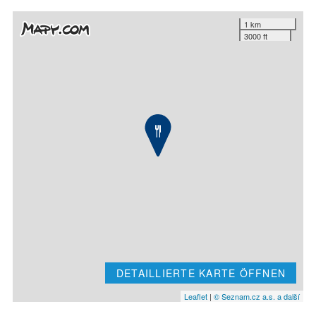
1 km
3000 ft
DETAILLIERTE KARTE ÖFFNEN
Leaflet
|
© Seznam.cz a.s. a další