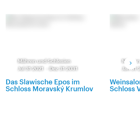
Mähren und Schlesien
Mähren
Jul 31 2021
-
Dez 31 2031
Jan 31 
Das Slawische Epos im
Weinsalo
Schloss Moravský Krumlov
Schloss V