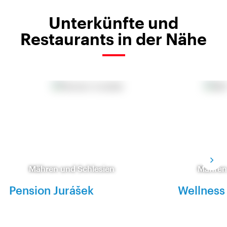
Unterkünfte und
Restaurants in der Nähe
Mähren und Schlesien
Mähren
Pension Jurášek
Wellness