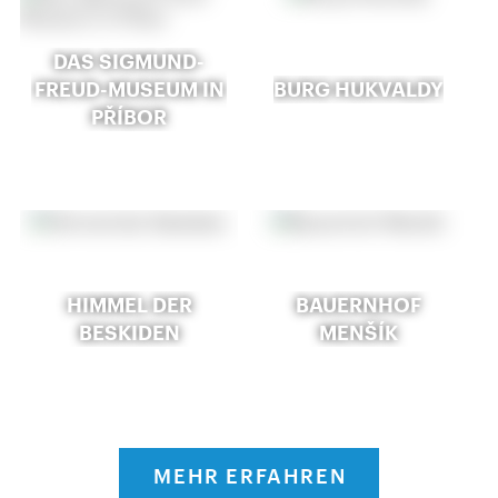
DAS SIGMUND-
FREUD-MUSEUM IN
BURG HUKVALDY
PŘÍBOR
HIMMEL DER
BAUERNHOF
BESKIDEN
MENŠÍK
MEHR ERFAHREN