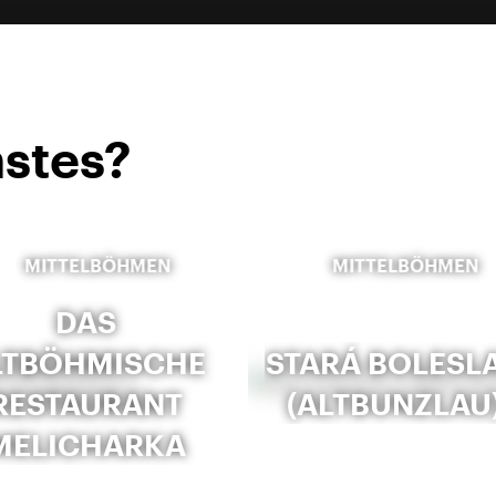
stes?
MITTELBÖHMEN
MITTELBÖHMEN
DAS
LTBÖHMISCHE
STARÁ BOLESL
RESTAURANT
(ALTBUNZLAU
MELICHARKA