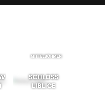
MITTELBÖHMEN
AV
SCHLOSS
)
LIBLICE