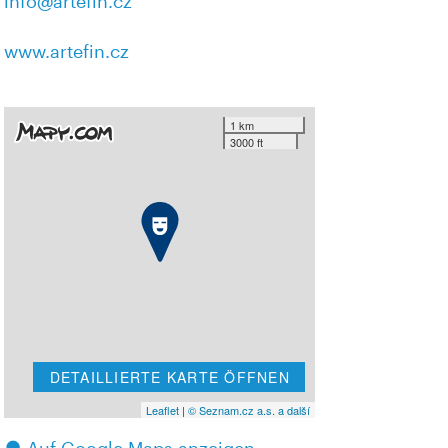
info@artefin.cz
www.artefin.cz
1 km
3000 ft
DETAILLIERTE KARTE ÖFFNEN
Leaflet
|
© Seznam.cz a.s. a další