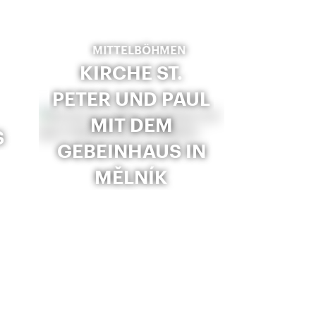
MITTELBÖHMEN
KIRCHE ST.
PETER UND PAUL
MIT DEM
S
GEBEINHAUS IN
MĚLNÍK