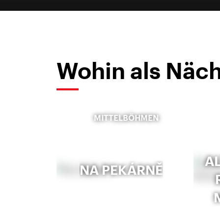
Wohin als Näch
MITTELBÖHMEN
A
NA PEKÁRNĚ