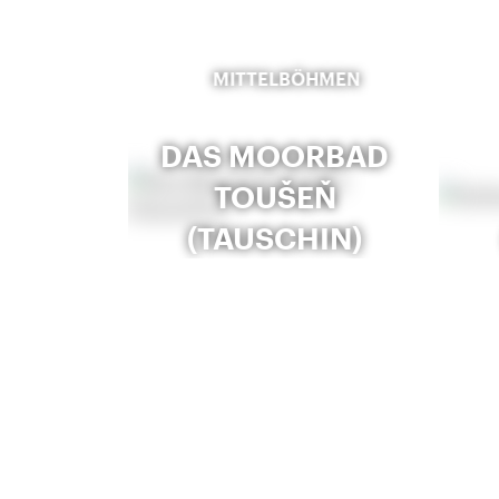
MITTELBÖHMEN
DAS MOORBAD
TOUŠEŇ
(TAUSCHIN)