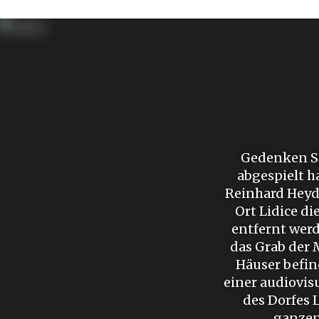
Gedenken Sie
abgespielt h
Reinhard Heydr
Ort Lidice di
entfernt werd
das Grab der 
Häuser befin
einer audiovis
des Dorfes 
ganzen