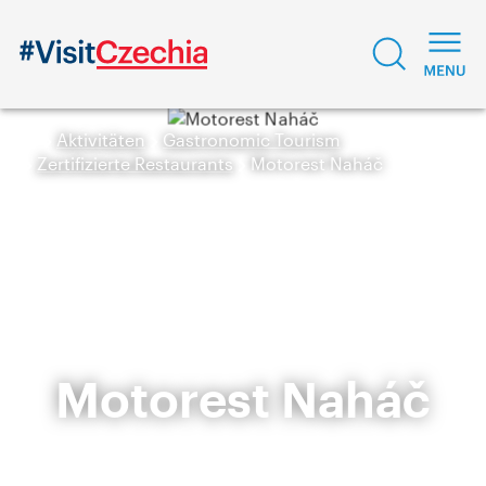
Aktivitäten
Gastronomic Tourism
Zertifizierte Restaurants
Motorest Naháč
Motorest Naháč