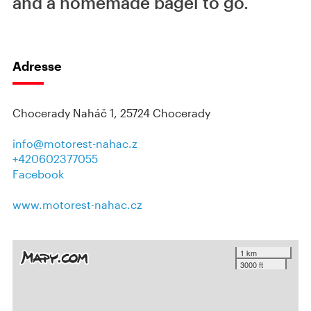
and a homemade bagel to go.
Adresse
Chocerady Naháč 1, 25724 Chocerady
info@motorest-nahac.z
+420602377055
Facebook
www.motorest-nahac.cz
1 km
3000 ft