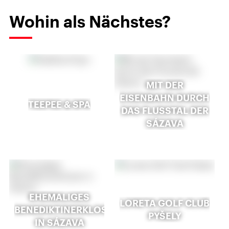
Wohin als Nächstes?
MIT DER
EISENBAHN DURCH
TEEPEE & SPA
DAS FLUSSTAL DER
SÁZAVA
EHEMALIGES
LORETA GOLF CLUB
BENEDIKTINERKLOSTER
PYŠELY
IN SÁZAVA