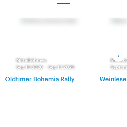
Mittelböhmen
Mittel
Sep 10 2026
-
Sep 12 2026
Septem
Oldtimer Bohemia Rally
Weinlese