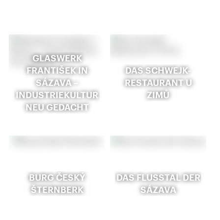
GLASWERK
FRANTIŠEK IN
DAS SCHWEJK-
SÁZAVA –
RESTAURANT U
INDUSTRIEKULTUR
ZIMŮ
NEU GEDACHT
BURG ČESKÝ
DAS FLUSSTAL DER
ŠTERNBERK
SÁZAVA