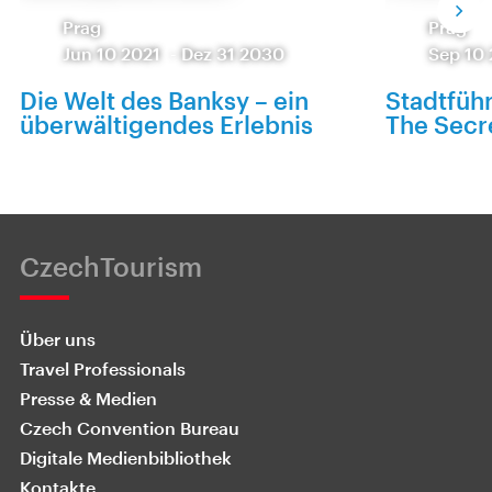
Prag
Prag
Jun 10 2021
-
Dez 31 2030
Sep 10
Die Welt des Banksy – ein
Stadtfüh
überwältigendes Erlebnis
The Secr
CzechTourism
Über uns
Travel Professionals
Presse & Medien
Czech Convention Bureau
Digitale Medienbibliothek
Kontakte