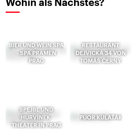
Wohin als Nächstes?
BIER UND WEIN SPA
RESTAURANT
- SPA PRAMEN
DEJVICKÁ 34 VON
PRAG
TOMÁŠ ČERNÝ
SPEJBL UND
HURVÍNEK-
PUOR KULAŤÁK
THEATER IN PRAG