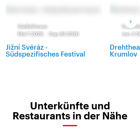
Südböhmen
Südbö
Mai 1 2026
-
Sep 26 2026
Jun 3 
Jižní Svéráz -
Drehthea
Südspezifisches Festival
Krumlov
Unterkünfte und
Restaurants in der Nähe