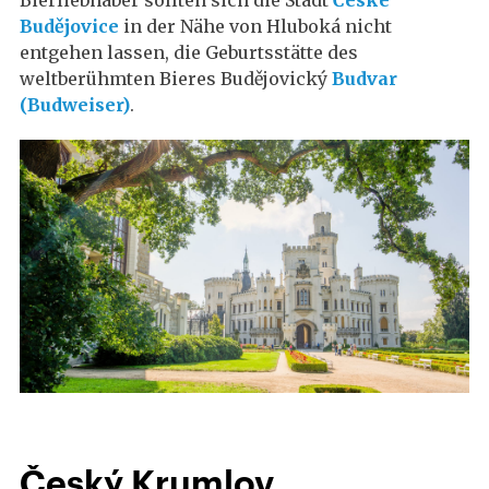
Bierliebhaber sollten sich die Stadt
České
Budějovice
in der Nähe von Hluboká nicht
entgehen lassen, die Geburtsstätte des
weltberühmten Bieres Budějovický
Budvar
(Budweiser)
.
Český Krumlov