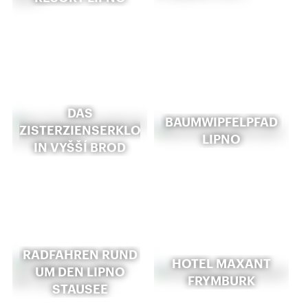
DAS
BAUMWIPFELPFAD
ZISTERZIENSERKLOSTER
LIPNO
IN VYŠŠÍ BROD
RADFAHREN RUND
HOTEL MAXANT
UM DEN LIPNO
FRYMBURK
STAUSEE