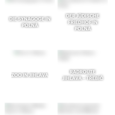
DER JÜDISCHE
DIE SYNAGOGE IN
FRIEDHOF IN
POLNÁ
POLNÁ
RADROUTE
ZOO IN JIHLAVA
JIHLAVA – TŘEBÍČ