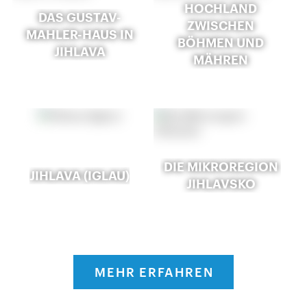
HOCHLAND
DAS GUSTAV-
ZWISCHEN
MAHLER-HAUS IN
BÖHMEN UND
JIHLAVA
MÄHREN
DIE MIKROREGION
JIHLAVA (IGLAU)
JIHLAVSKO
MEHR ERFAHREN