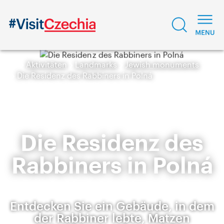
Aktivitäten
Landmarks
Jewish monuments
Die Residenz des Rabbiners in Polná
Die Residenz des
Rabbiners in Polná
Entdecken Sie ein Gebäude, in dem
der Rabbiner lebte, Matzen