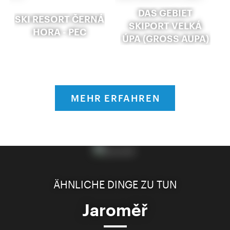
DAS GEBIET
SKI RESORT ČERNÁ
SKIPORT VELKÁ
HORA - PEC
ÚPA (GROSS AUPA)
MEHR ERFAHREN
ÄHNLICHE DINGE ZU TUN
Jaroměř