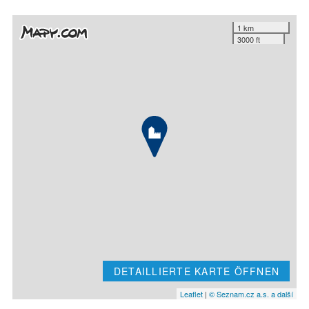
1 km
3000 ft
DETAILLIERTE KARTE ÖFFNEN
Leaflet
|
© Seznam.cz a.s. a další