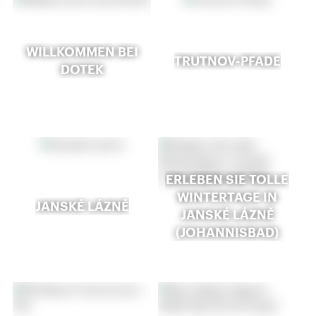
WILLKOMMEN BEI
TRUTNOV-PFADE
DOTEK
ERLEBEN SIE TOLLE
WINTERTAGE IN
JANSKÉ LÁZNĚ
JANSKÉ LÁZNĚ
(JOHANNISBAD)