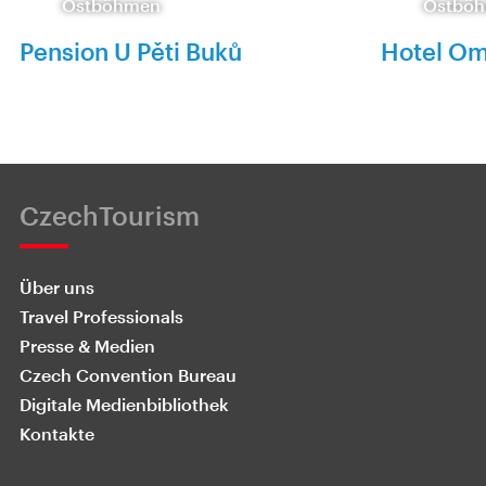
Ostböhmen
Ostbö
Pension U Pěti Buků
Hotel Om
CzechTourism
Über uns
Travel Professionals
Presse & Medien
Czech Convention Bureau
Digitale Medienbibliothek
Kontakte