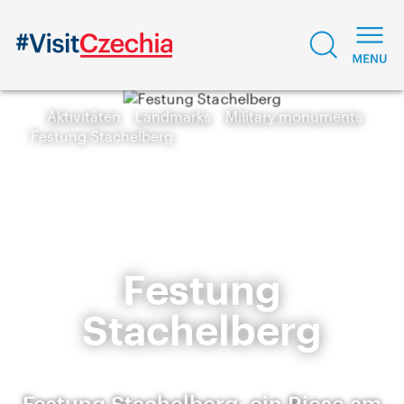
Aktivitäten
Landmarks
Military monuments
Festung Stachelberg
Festung
Stachelberg
Festung Stachelberg: ein Riese am