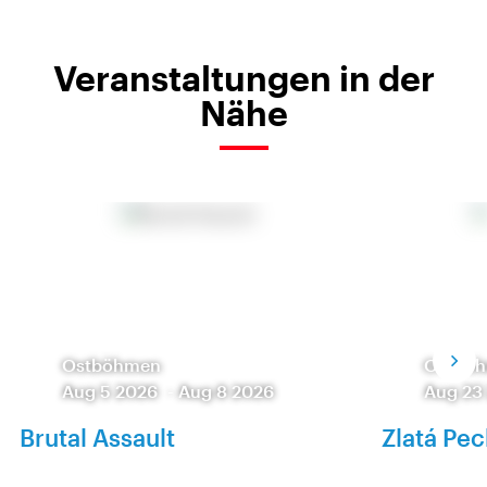
Veranstaltungen in der
Nähe
Ostböhmen
Ostbö
Aug 5 2026
-
Aug 8 2026
Aug 23
Brutal Assault
Zlatá Pec