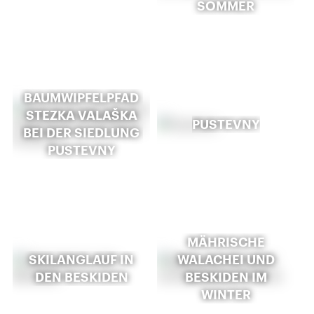
SOMMER
BAUMWIPFELPFAD
STEZKA VALAŠKA
PUSTEVNY
BEI DER SIEDLUNG
PUSTEVNY
MÄHRISCHE
SKILANGLAUF IN
WALACHEI UND
DEN BESKIDEN
BESKIDEN IM
WINTER