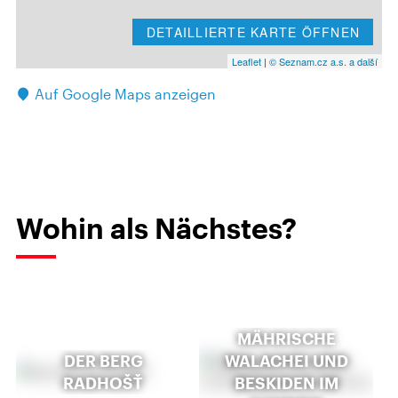
DETAILLIERTE KARTE ÖFFNEN
Leaflet
|
© Seznam.cz a.s. a další
Auf Google Maps anzeigen
Wohin als Nächstes?
MÄHRISCHE
DER BERG
WALACHEI UND
RADHOŠŤ
BESKIDEN IM