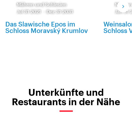
Mähren und Schlesien
Mähren
Jul 31 2021
-
Dez 31 2031
Jan 31 
Das Slawische Epos im
Weinsalo
Schloss Moravský Krumlov
Schloss V
Unterkünfte und
Restaurants in der Nähe