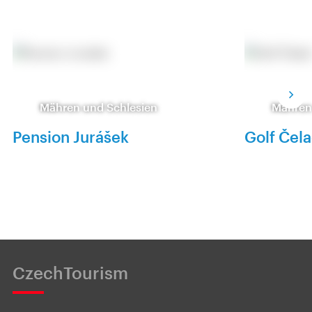
Mähren und Schlesien
Mähren
Pension Jurášek
Golf Čel
CzechTourism