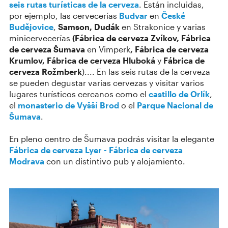
seis rutas turísticas de la cerveza
. Están incluidas,
por ejemplo, las cervecerías
Budvar
en
České
Budějovice
,
Samson, Dudák
en Strakonice y varias
minicervecerías
(Fábrica de cerveza Zvíkov, Fábrica
de cerveza Šumava
en Vimperk
, Fábrica de cerveza
Krumlov, Fábrica de cerveza Hluboká
y
Fábrica de
cerveza Rožmberk
).... En las seis rutas de la cerveza
se pueden degustar varias cervezas y visitar varios
lugares turísticos cercanos como el
castillo de Orlík
,
el
monasterio de Vyšší Brod
o el
Parque Nacional de
Šumava
.
En pleno centro de Šumava podrás visitar la elegante
Fábrica de cerveza Lyer - Fábrica de cerveza
Modrava
con un distintivo pub y alojamiento.