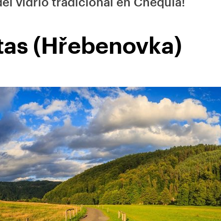
del vidrio tradicional en Chequia!
stas (Hřebenovka)