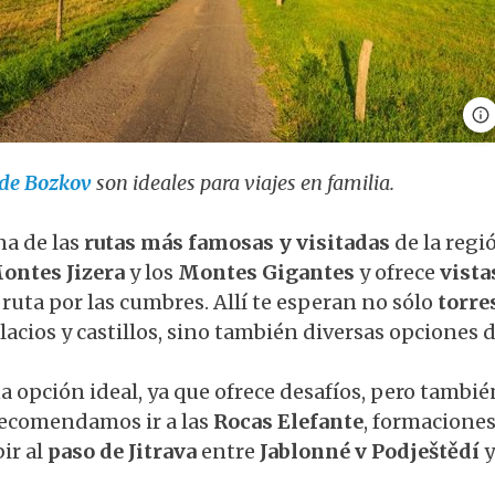
 de Bozkov
son ideales para viajes en familia.
na de las
rutas más famosas y visitadas
de la regi
ontes Jizera
y los
Montes Gigantes
y ofrece
vista
 ruta por las cumbres. Allí te esperan no sólo
torre
acios y castillos, sino también diversas opciones 
na opción ideal, ya que ofrece desafíos, pero tambi
Recomendamos ir a las
Rocas Elefante
, formacione
ir al
paso de Jitrava
entre
Jablonné v Podještědí