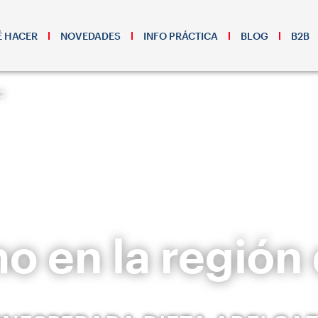
 HACER
NOVEDADES
INFO PRÁCTICA
BLOG
B2B
c
o en la región 