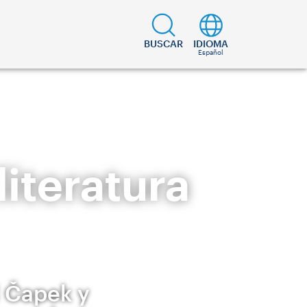
BUSCAR
IDIOMA
Español
literatura
l Čapek y