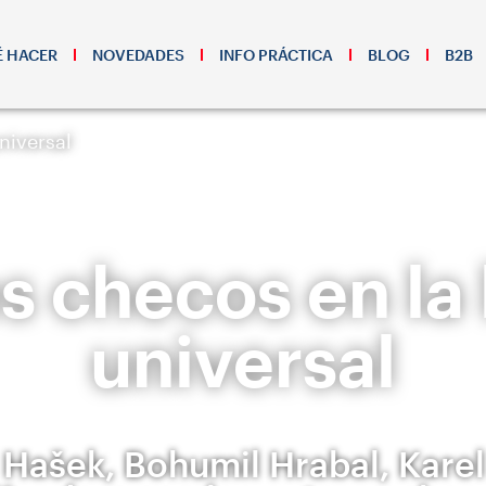
 HACER
NOVEDADES
INFO PRÁCTICA
BLOG
B2B
universal
s checos en la 
universal
 Hašek, Bohumil Hrabal, Kare