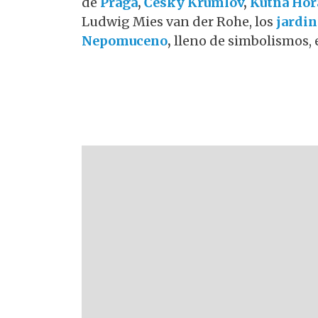
de
Praga
,
Český Krumlov
,
Kutná Hor
Ludwig Mies van der Rohe, los
jardin
Nepomuceno
,
lleno de simbolismos, 