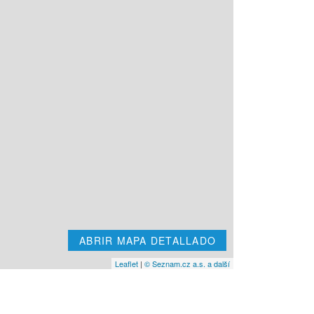
ABRIR MAPA DETALLADO
Leaflet
|
© Seznam.cz a.s. a další