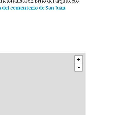
funcionalista en Brno del arquitecto
a del cementerio de San Juan
+
-