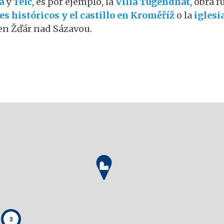
a
y
Telč
, es por ejemplo, la
Villa Tugendhat
, obra 
es históricos y el castillo en Kroměříž
o la
iglesi
en Žďár nad Sázavou.
3