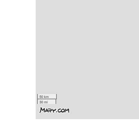
50 km
30 mi