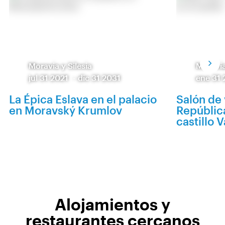
Moravia y Silesia
Moravia
jul 31 2021
-
dic 31 2031
ene 31
La Épica Eslava en el palacio
Salón de 
en Moravský Krumlov
Repúblic
castillo V
Alojamientos y
restaurantes cercanos