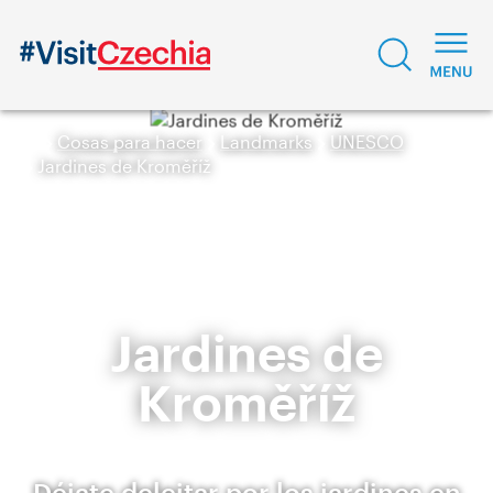
Cosas para hacer
Landmarks
UNESCO
Jardines de Kroměříž
Jardines de
Kroměříž
Déjate deleitar por los jardines en