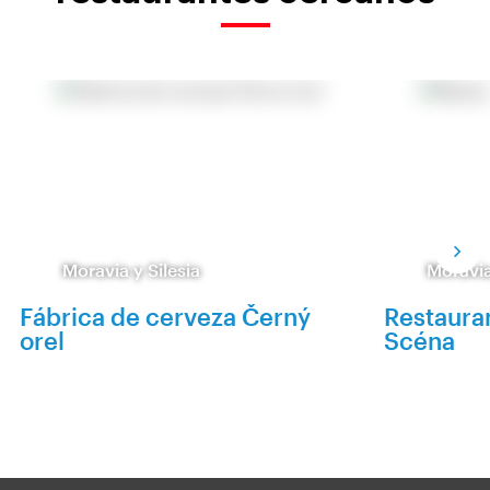
Moravia y Silesia
Moravia
Fábrica de cerveza Černý
Restauran
orel
Scéna