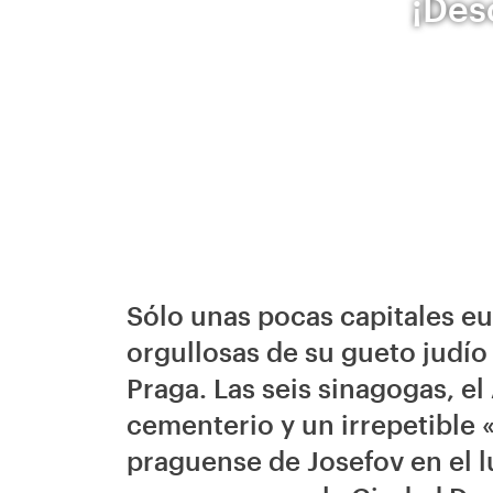
¡Des
Sólo unas pocas capitales e
orgullosas de su gueto judí
Praga. Las seis sinagogas, e
cementerio y un irrepetible «
praguense de Josefov en el l