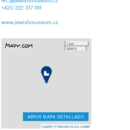
IRC@jewishmuseum.cz
+420 222 317 191
www.jewishmuseum.cz
1 km
3000 ft
ABRIR MAPA DETALLADO
Leaflet
|
© Seznam.cz a.s. a další