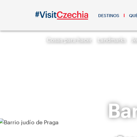
DESTINOS
QUÉ
Cosas para hacer
Landmarks
J
Bar