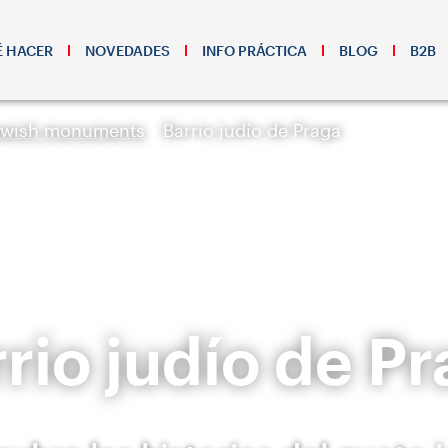
 HACER
NOVEDADES
INFO PRÁCTICA
BLOG
B2B
ewish monuments
Barrio judío de Praga
rio judío de P