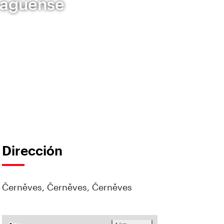
praguense
Dirección
Černěves, Černěves, Černěves