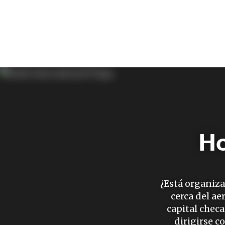
Ho
¿Está organiz
cerca del a
capital chec
dirigirse c