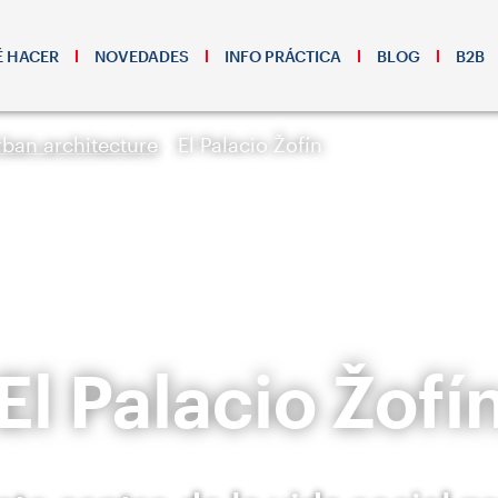
 HACER
NOVEDADES
INFO PRÁCTICA
BLOG
B2B
rban architecture
El Palacio Žofín
El Palacio Žofí