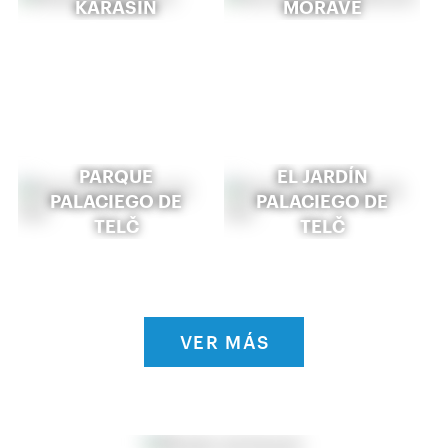
KARASÍN
MORAVĚ
PARQUE
EL JARDÍN
PALACIEGO DE
PALACIEGO DE
TELČ
TELČ
VER MÁS