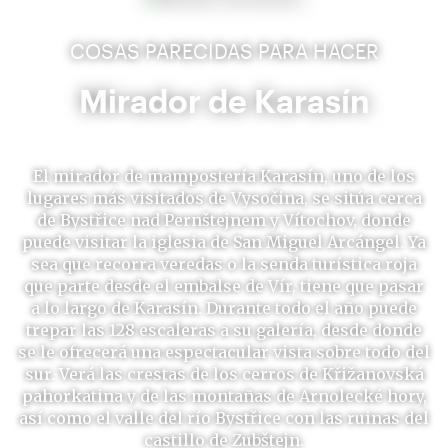
COSAS PARECIDAS PARA HACER
Mirador de Karasín
El mirador de mampostería Karasín, uno de los
lugares más visitados de Vysočina, se sitúa cerca
de Bystřice nad Pernštejnem y Vítochov, donde
puede visitar la iglesia de San Miguel Arcángel. Ya
sea que recorra veredas o la senda turística roja
que parte desde el embalse de Vír, tiene que pasar
a lo largo de Karasín. Durante todo el año puede
trepar las 128 escaleras a su galería, desde donde
se le ofrecerá una espectacular vista sobre todo del
sur. Verá las crestas de los cerros de Křižanovská
pahorkatina y de las montañas de Arnolecké hory,
así como el valle del río Bystřice con las ruinas del
castillo de Zubštejn.