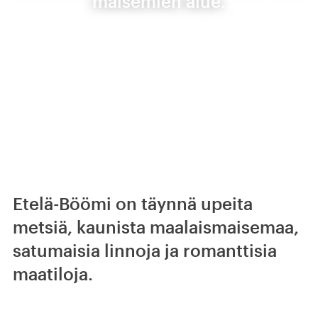
maisemien alue.
Etelä-Böömi on täynnä upeita
metsiä, kaunista maalaismaisemaa,
satumaisia linnoja ja romanttisia
maatiloja.