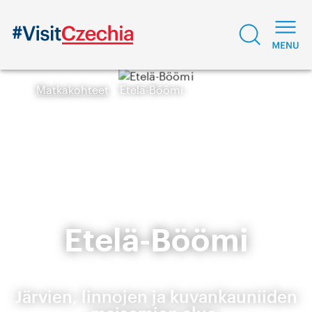
Matkakohteet
Etelä-Böömi
Etelä-Böömi
Järvien, linnojen ja kuvankauniiden