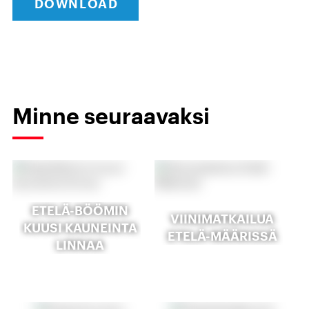
DOWNLOAD
Minne seuraavaksi
ETELÄ-BÖÖMIN
VIINIMATKAILUA
KUUSI KAUNEINTA
ETELÄ-MÄÄRISSÄ
LINNAA