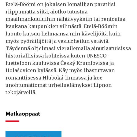
Etelä-Böömi on jokaisen lomailijan paratiisi
riippumatta siitä, aiotko tutustua
maailmankuuluihin nähtävyyksiin tai rentoutua
kaukana kaupunkien vilinästä. Etelä-Böömin
luonto kutsuu helmaansa niin kävelijöitä kuin
myös pyöräilijöitä ja vesiurheilun ystäviä.
Täydennä ohjelmasi vierailemalla ainutlaatuisissa
historiallisissa kohteissa kuten UNESCO-
luetteloon kuuluvissa Český Krumlovissa ja
Holašovicen kylässä. Käy myös ihastuttavan
romanttisessa Hluboká-linnassa ja koe
unohtumattomat urheiluelämykset Lipnon
tekojärvellä.
Matkaoppaat