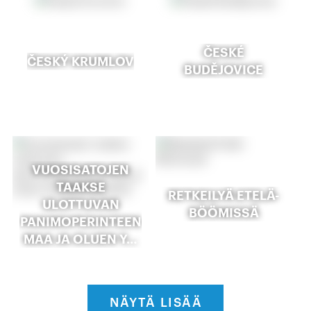
ČESKÉ
ČESKÝ KRUMLOV
BUDĚJOVICE
VUOSISATOJEN
TAAKSE
RETKEILYÄ ETELÄ-
ULOTTUVAN
BÖÖMISSÄ
PANIMOPERINTEEN
MAA JA OLUEN Y…
NÄYTÄ LISÄÄ