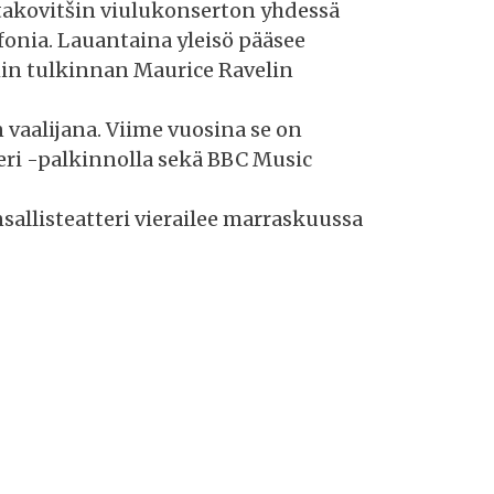
stakovitšin viulukonserton yhdessä
fonia. Lauantaina yleisö pääsee
in tulkinnan Maurice Ravelin
vaalijana. Viime vuosina se on
i -palkinnolla sekä BBC Music
llisteatteri vierailee marraskuussa