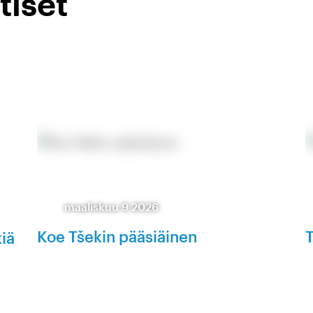
tiset
maaliskuu 9 2026
Koe Tšekin pääsiäinen
T
kiä