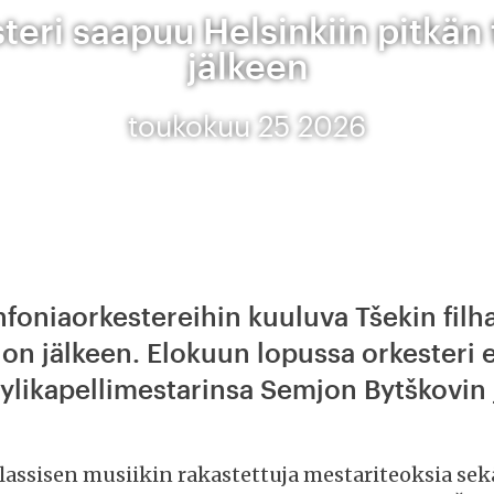
teri saapuu Helsinkiin pitkän
jälkeen
toukokuu 25 2026
foniaorkestereihin kuuluva Tšekin filha
 jälkeen. Elokuun lopussa orkesteri e
a ylikapellimestarinsa Semjon Bytškovin 
lassisen musiikin rakastettuja mestariteoksia sekä