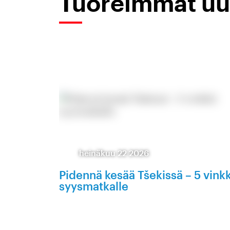
Tuoreimmat uu
heinäkuu 22 2026
Pidennä kesää Tšekissä – 5 vink
syysmatkalle