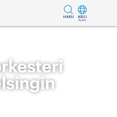
HAKU
KIELI
Suomi
rkesteri
lsingin