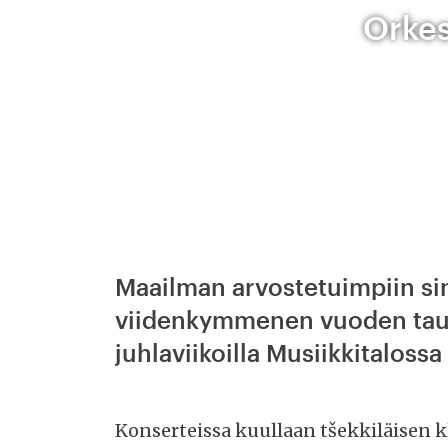
Orkes
Maailman arvostetuimpiin sin
viidenkymmenen vuoden tauon
juhlaviikoilla Musiikkitaloss
Konserteissa kuullaan tšekkiläisen k