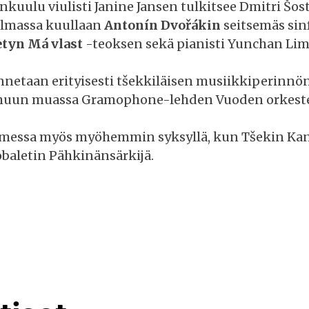
nkuulu viulisti Janine Jansen tulkitsee Dmitri Šo
elmassa kuullaan
Antonín Dvořákin
seitsemäs sin
etyn Má vlast
-teoksen sekä pianisti Yunchan Lim
netaan erityisesti tšekkiläisen musiikkiperinnön 
 muun muassa Gramophone-lehden Vuoden orkester
messa myös myöhemmin syksyllä, kun Tšekin Kansa
obaletin Pähkinänsärkijä.