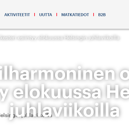
AKTIVITEETIT
UUTTA
MATKATIEDOT
B2B
kesteri esiintyy elokuussa Helsingin juhlaviikoilla
filharmoninen o
yy elokuussa He
juhlaviikoilla