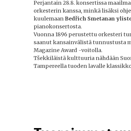
Perjantain 28.8. konsertissa maailma
orkesterin kanssa, minkä lisäksi ohj
kuulemaan
Bedřich Smetanan ylist
pianokonsertosta.
Vuonna 1896 perustettu orkesteri tun
saanut kansainvälistä tunnustusta
Magazine Award -voitolla.
Tšekkiläistä kulttuuria nähdään Suo
Tampereella tuoden lavalle klassikk