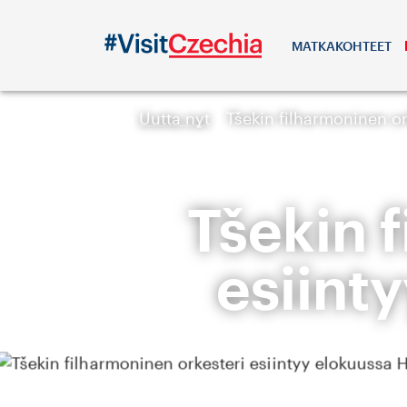
MATKAKOHTEET
Uutta nyt
Tšekin filharmoninen or
Tšekin 
esiint