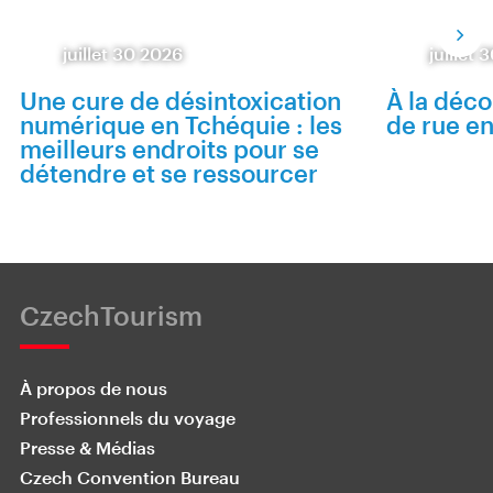
juillet 30 2026
juillet
Une cure de désintoxication
À la déco
numérique en Tchéquie : les
de rue e
meilleurs endroits pour se
détendre et se ressourcer
CzechTourism
À propos de nous
Professionnels du voyage
Presse & Médias
Czech Convention Bureau