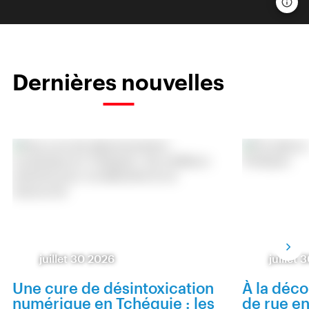
Dernières nouvelles
juillet 30 2026
juillet
Une cure de désintoxication
À la déco
numérique en Tchéquie : les
de rue e