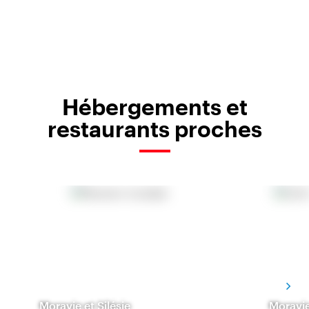
Hébergements et
restaurants proches
Moravie et Silésie
Moravie