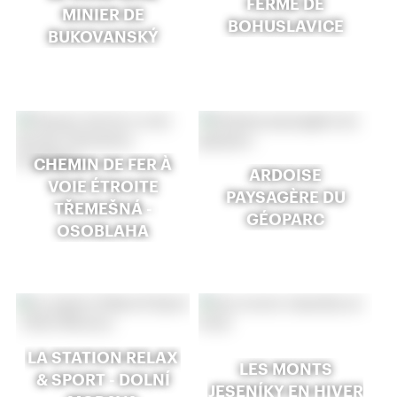
FERME DE
MINIER DE
BOHUSLAVICE
BUKOVANSKÝ
CHEMIN DE FER À
ARDOISE
VOIE ÉTROITE
PAYSAGÈRE DU
TŘEMEŠNÁ -
GÉOPARC
OSOBLAHA
LA STATION RELAX
LES MONTS
& SPORT - DOLNÍ
JESENÍKY EN HIVER