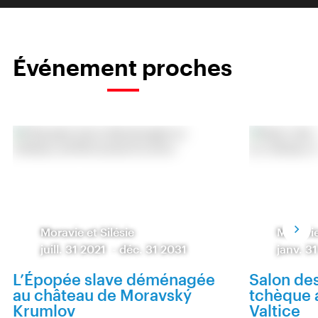
Événement proches
Moravie et Silésie
Moravie
juill. 31 2021
-
déc. 31 2031
janv. 3
L’Épopée slave déménagée
Salon de
au château de Moravský
tchèque 
Krumlov
Valtice