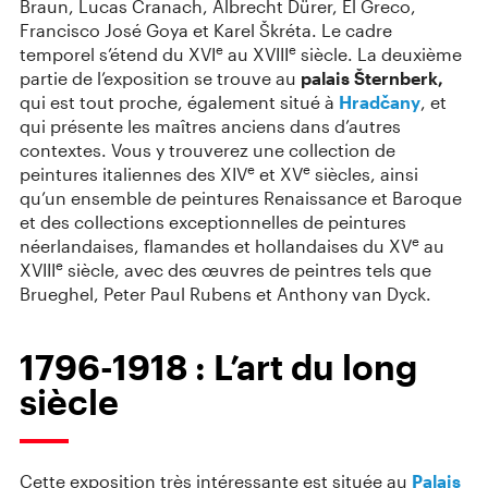
Braun, Lucas Cranach, Albrecht Dürer, El Greco,
Francisco José Goya et Karel Škréta. Le cadre
e
e
temporel s’étend du XVI
au XVIII
siècle. La deuxième
partie de l’exposition se trouve au
palais Šternberk,
qui est tout proche, également situé à
Hradčany
, et
qui présente les maîtres anciens dans d’autres
contextes. Vous y trouverez une collection de
e
e
peintures italiennes des XIV
et XV
siècles, ainsi
qu’un ensemble de peintures Renaissance et Baroque
et des collections exceptionnelles de peintures
e
néerlandaises, flamandes et hollandaises du XV
au
e
⁠XVIII
siècle, avec des œuvres de peintres tels que
Brueghel, Peter Paul Rubens et Anthony van Dyck.
1796⁠-⁠1918 : L’art du long
siècle
Cette exposition très intéressante est située au
Palais