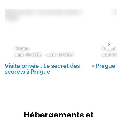
Prague
Prague
sept. 10 2025
-
sept. 10 2027
août 3
Visite privée : Le secret des
« Prague 
secrets à Prague
Hébergements et