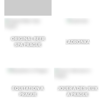
ORIGINAL BEER
LADRONKA
SPA PRAGUE
ÉQUITATION À
JOUER À DES JEUX
PRAGUE
À PRAGUE