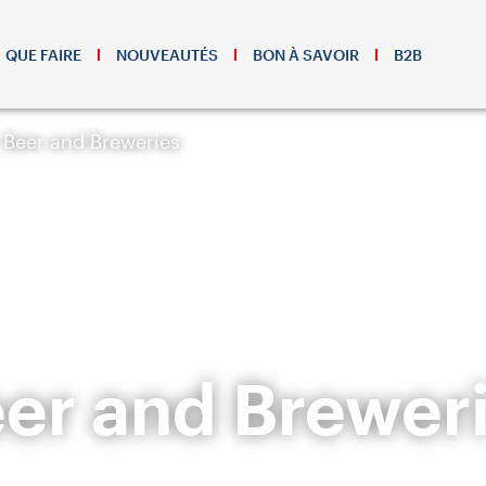
QUE FAIRE
NOUVEAUTÉS
BON À SAVOIR
B2B
Beer and Breweries
er and Brewer