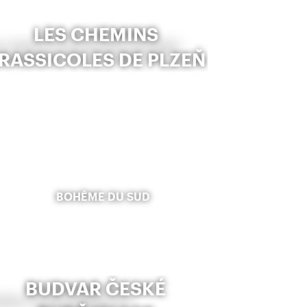
LES CHEMINS
RASSICOLES DE PLZEŇ
BOHÊME DU SUD
BUDVAR ČESKÉ