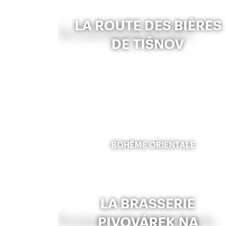
LA ROUTE DES BIÈRES
DE TIŠNOV
BOHÊME ORIENTALE
LA BRASSERIE
PIVOVÁREK NA