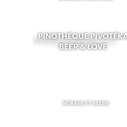
PINOTHÈQUE PIVOTÉK
BEER & LOVE
MORAVIE ET SILÉSIE