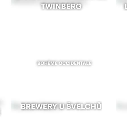
TWINBERG
BOHÊME OCCIDENTALE
BREWERY U ŠVELCHŮ
E