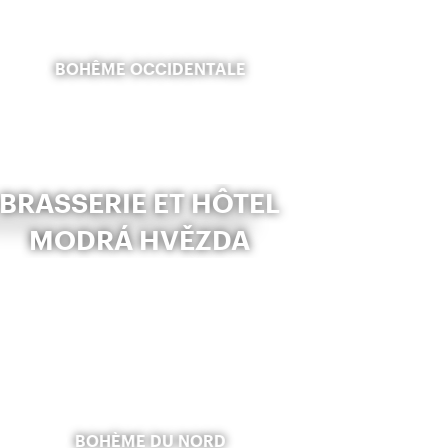
BOHÊME OCCIDENTALE
BRASSERIE ET HÔTEL
MODRÁ HVĚZDA
BOHÈME DU NORD