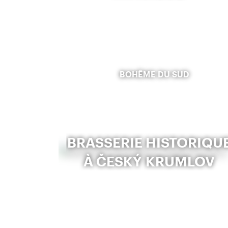
BOHÊME DU SUD
BRASSERIE HISTORIQU
À ČESKÝ KRUMLOV