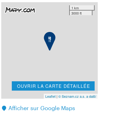
1 km
3000 ft
OUVRIR LA CARTE DÉTAILLÉE
Leaflet
|
© Seznam.cz a.s. a další
Afficher sur Google Maps