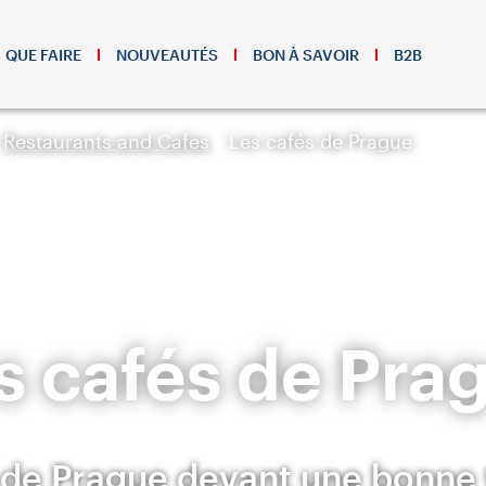
QUE FAIRE
NOUVEAUTÉS
BON À SAVOIR
B2B
Restaurants and Cafes
Les cafés de Prague
s cafés de Pra
z de Prague devant une bonne 