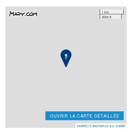
1 km
3000 ft
OUVRIR LA CARTE DÉTAILLÉE
Leaflet
|
© Seznam.cz a.s. a další