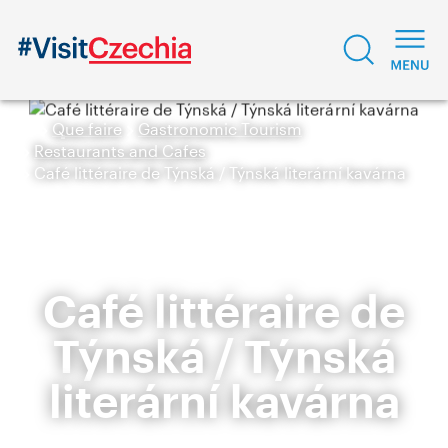
Que faire
Gastronomic Tourism
Restaurants and Cafes
Café littéraire de Týnská / Týnská literární kavárna
Café littéraire de
Týnská / Týnská
literární kavárna