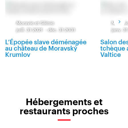
Moravie et Silésie
Moravie
juill. 31 2021
-
déc. 31 2031
janv. 3
L’Épopée slave déménagée
Salon de
au château de Moravský
tchèque 
Krumlov
Valtice
Hébergements et
restaurants proches