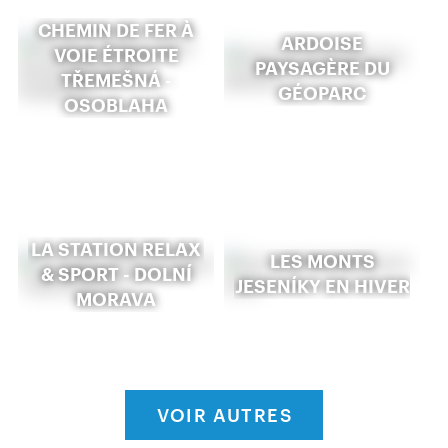
CHEMIN DE FER À
ARDOISE
VOIE ÉTROITE
PAYSAGÈRE DU
TŘEMEŠNÁ -
GÉOPARC
OSOBLAHA
LA STATION RELAX
LES MONTS
& SPORT - DOLNÍ
JESENÍKY EN HIVER
MORAVA
VOIR AUTRES