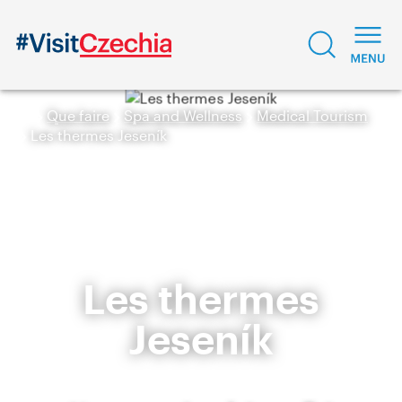
Que faire
Spa and Wellness
Medical Tourism
Les thermes Jeseník
Les thermes
Jeseník