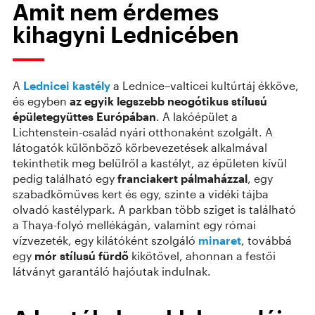
Amit nem érdemes
kihagyni Lednicében
A
Lednicei kastély
a Lednice–valticei kultúrtáj ékköve,
és egyben
az egyik legszebb neogótikus stílusú
épületegyüttes Európában
. A lakóépület a
Lichtenstein-család nyári otthonaként szolgált. A
látogatók különböző körbevezetések alkalmával
tekinthetik meg belülről a kastélyt, az épületen kívül
pedig található egy
franciakert pálmaházzal
, egy
szabadkőműves kert és egy, szinte a vidéki tájba
olvadó kastélypark. A parkban több sziget is található
a Thaya-folyó mellékágán, valamint egy római
vízvezeték, egy kilátóként szolgáló
minaret
, továbbá
egy
mór stílusú fürdő
kikötővel, ahonnan a festői
látványt garantáló hajóutak indulnak.