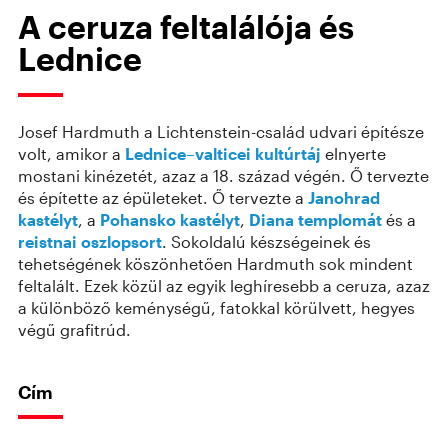
A ceruza feltalálója és
Lednice
Josef Hardmuth a Lichtenstein-család udvari építésze
volt, amikor a
Lednice–valticei kultúrtáj
elnyerte
mostani kinézetét, azaz a 18. század végén. Ő tervezte
és építette az épületeket. Ő tervezte a
Janohrad
kastélyt
, a
Pohansko kastélyt
,
Diana templomát
és a
reistnai oszlopsort
. Sokoldalú készségeinek és
tehetségének köszönhetően Hardmuth sok mindent
feltalált. Ezek közül az egyik leghíresebb a ceruza, azaz
a különböző keménységű, fatokkal körülvett, hegyes
végű grafitrúd.
Cím