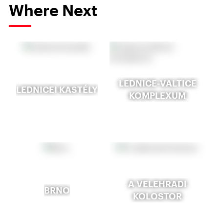
Where Next
LEDNICE-VALTICE
LEDNICEI KASTÉLY
KOMPLEXUM
A VELEHRADI
BRNO
KOLOSTOR