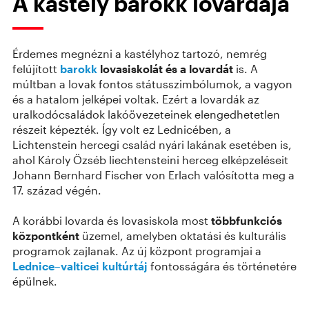
A kastély barokk lovardája
Érdemes megnézni a kastélyhoz tartozó, nemrég
felújított
barokk
lovasiskolát és a lovardát
is. A
múltban a lovak fontos státusszimbólumok, a vagyon
és a hatalom jelképei voltak. Ezért a lovardák az
uralkodócsaládok lakóövezeteinek elengedhetetlen
részeit képezték. Így volt ez Lednicében, a
Lichtenstein hercegi család nyári lakának esetében is,
ahol Károly Özséb liechtensteini herceg elképzeléseit
Johann Bernhard Fischer von Erlach valósította meg a
17. század végén.
A korábbi lovarda és lovasiskola most
többfunkciós
központként
üzemel, amelyben oktatási és kulturális
programok zajlanak. Az új központ programjai a
Lednice–valticei kultúrtáj
fontosságára és történetére
épülnek.