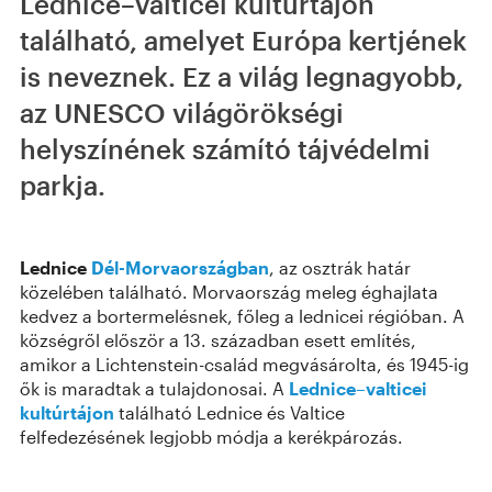
Lednice–valticei kultúrtájon
található, amelyet Európa kertjének
is neveznek. Ez a világ legnagyobb,
az UNESCO világörökségi
helyszínének számító tájvédelmi
parkja.
Lednice
Dél-Morvaországban
, az osztrák határ
közelében található. Morvaország meleg éghajlata
kedvez a bortermelésnek, főleg a lednicei régióban. A
községről először a 13. században esett említés,
amikor a Lichtenstein-család megvásárolta, és 1945-ig
ők is maradtak a tulajdonosai. A
Lednice–valticei
kultúrtájon
található Lednice és Valtice
felfedezésének legjobb módja a kerékpározás.