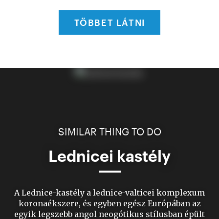
TÖBBET LÁTNI
SIMILAR THING TO DO
Lednicei kastély
A Lednice-kastély a lednice-valticei komplexum
koronaékszere, és egyben egész Európában az
egyik legszebb angol neogótikus stílusban épült