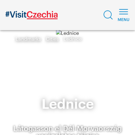
Landmarks
Cities
Lednice
Lednice
Látogasson el Dél-Morvaország