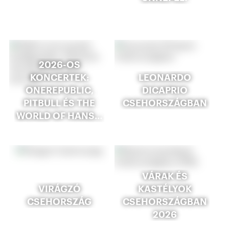
2026-OS
KONCERTEK:
LEONARDO
ONEREPUBLIC,
DICAPRIO
PITBULL ÉS THE
CSEHORSZÁGBAN
WORLD OF HANS…
VÁRAK ÉS
VIRÁGZÓ
KASTÉLYOK
CSEHORSZÁG
CSEHORSZÁGBAN
2026