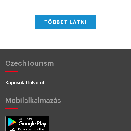
TÖBBET LÁTNI
CzechTourism
Kapcsolatfelvétel
Mobilalkalmazás