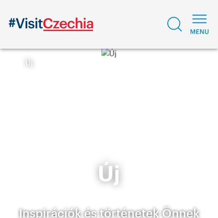
Új
Új
Inspirációk és történetek Önnek