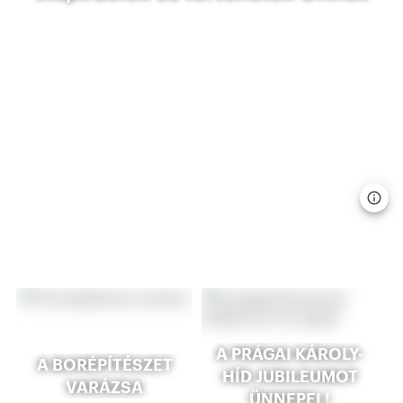
A PRÁGAI KÁROLY-
A BORÉPÍTÉSZET
HÍD JUBILEUMOT
VARÁZSA
ÜNNEPEL!