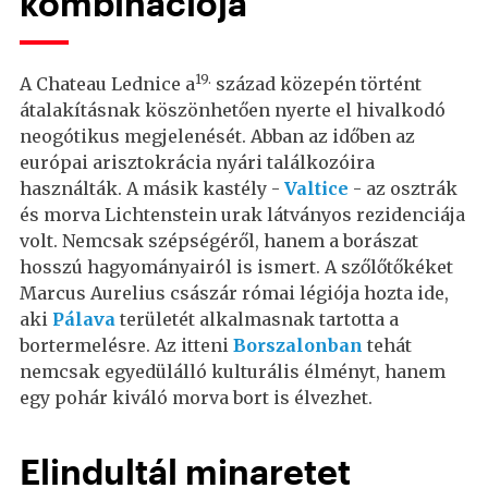
kombinációja
19.
A Chateau Lednice a
század közepén történt
átalakításnak köszönhetően nyerte el hivalkodó
neogótikus megjelenését. Abban az időben az
európai arisztokrácia nyári találkozóira
használták. A másik kastély -
Valtice
- az osztrák
és morva Lichtenstein urak látványos rezidenciája
volt. Nemcsak szépségéről, hanem a borászat
hosszú hagyományairól is ismert. A szőlőtőkéket
Marcus Aurelius császár római légiója hozta ide,
aki
Pálava
területét alkalmasnak tartotta a
bortermelésre. Az itteni
Borszalonban
tehát
nemcsak egyedülálló kulturális élményt, hanem
egy pohár kiváló morva bort is élvezhet.
Elindultál minaretet