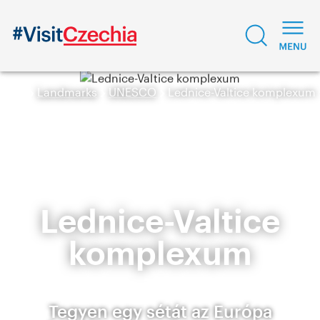
Landmarks
UNESCO
Lednice-Valtice komplexum
Lednice-Valtice
komplexum
Tegyen egy sétát az Európa