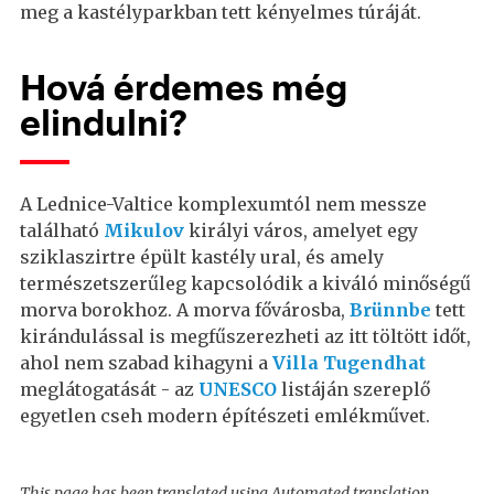
meg a kastélyparkban tett kényelmes túráját.
Hová érdemes még
elindulni?
A Lednice-Valtice komplexumtól nem messze
található
Mikulov
királyi város, amelyet egy
sziklaszirtre épült kastély ural, és amely
természetszerűleg kapcsolódik a kiváló minőségű
morva borokhoz. A morva fővárosba,
Brünnbe
tett
kirándulással is megfűszerezheti az itt töltött időt,
ahol nem szabad kihagyni a
Villa Tugendhat
meglátogatását - az
UNESCO
listáján szereplő
egyetlen cseh modern építészeti emlékművet.
This page has been translated using Automated translation