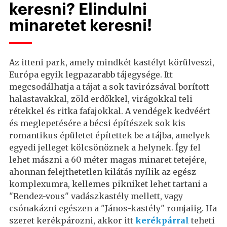
keresni? Elindulni
minaretet keresni!
Az itteni park, amely mindkét kastélyt körülveszi,
Európa egyik legpazarabb tájegysége. Itt
megcsodálhatja a tájat a sok tavirózsával borított
halastavakkal, zöld erdőkkel, virágokkal teli
rétekkel és ritka fafajokkal. A vendégek kedvéért
és meglepetésére a bécsi építészek sok kis
romantikus épületet építettek be a tájba, amelyek
egyedi jelleget kölcsönöznek a helynek. Így fel
lehet mászni a 60 méter magas minaret tetejére,
ahonnan felejthetetlen kilátás nyílik az egész
komplexumra, kellemes pikniket lehet tartani a
"Rendez-vous" vadászkastély mellett, vagy
csónakázni egészen a "János-kastély" romjaiig. Ha
szeret kerékpározni, akkor itt
kerékpárral
teheti