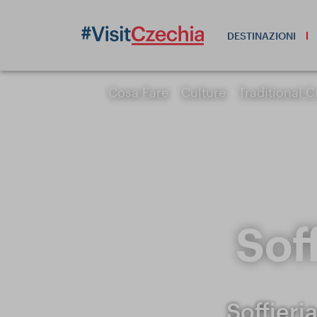
DESTINAZIONI
Cosa Fare
Culture
Traditional C
Sof
Soffieri