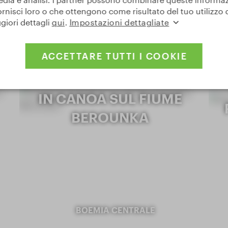
rnisci loro o che ottengono come risultato del tuo utilizzo de
BOEMIA CENTRALE
giori dettagli
qui
.
Impostazioni dettagliate
ACCETTARE TUTTI I COOKIE
TURISMO ACQUATICO
IN CANOA SUL FIUME
BEROUNKA
BOEMIA CENTRALE