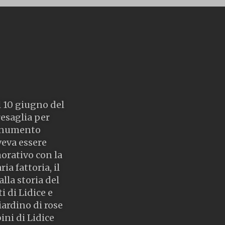
il 10 giugno del
resaglia per
monumento
veva essere
orativo con la
a fattoria, il
lla storia del
i di Lidice e
iardino di rose
ini di Lidice