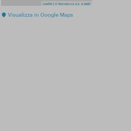
Leaflet
|
© Seznam.cz a.s. a další
Visualizza in Google Maps