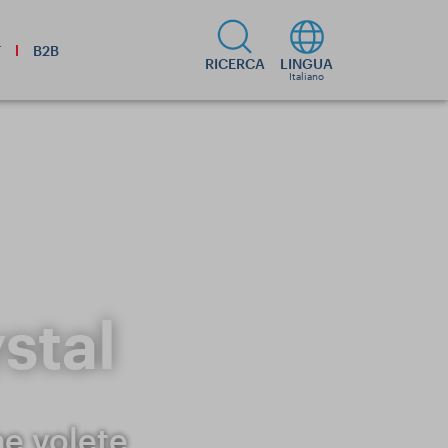
T
B2B
RICERCA
LINGUA
Italiano
stal
he volete