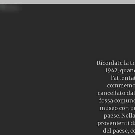
Ricordate la tr
1942, quand
l’attent
commemorat
cancellato da
fossa comune 
museo con una
paese. Nella
provenienti da
del paese, c