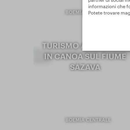
informazioni che fo
BOEMIA CENTRALE
Potete trovare mag
TURISMO ACQUATICO
IN CANOA SUL FIUME
SÁZAVA
BOEMIA CENTRALE