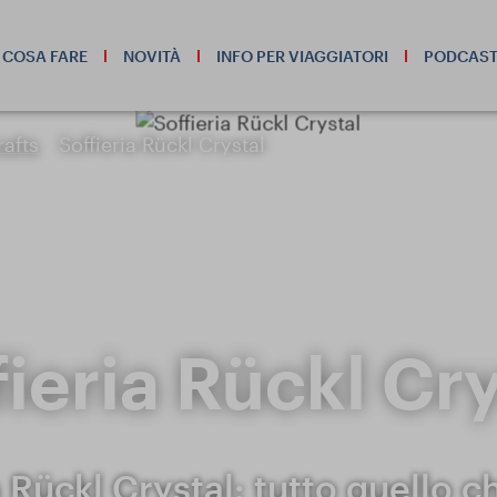
COSA FARE
NOVITÀ
INFO PER VIAGGIATORI
PODCAS
rafts
Soffieria Rückl Crystal
fieria Rückl Cry
a Rückl Crystal: tutto quello c