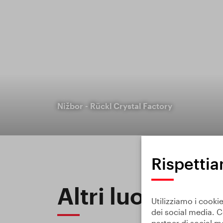
Nižbor - Rückl Crystal Factory
Rispettia
Altri luoghi
Utilizziamo i cookie
dei social media. C
partner di social m