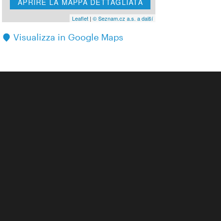
APRIRE LA MAPPA DETTAGLIATA
Leaflet
|
© Seznam.cz a.s. a další
Visualizza in Google Maps