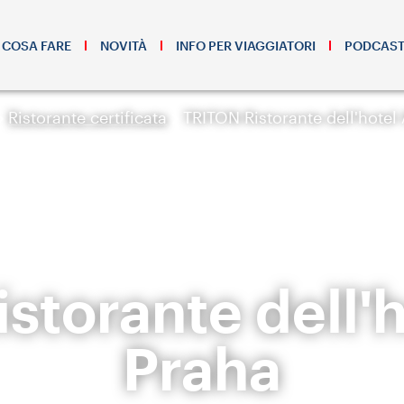
COSA FARE
NOVITÀ
INFO PER VIAGGIATORI
PODCAS
Ristorante certificata
TRITON Ristorante dell'hotel
storante dell'h
Praha