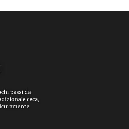
ů
ochi passi da
adizionale ceca,
 sicuramente