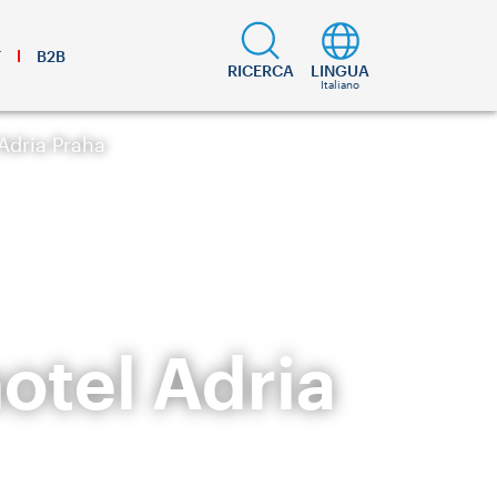
T
B2B
RICERCA
LINGUA
Italiano
 Adria Praha
otel Adria