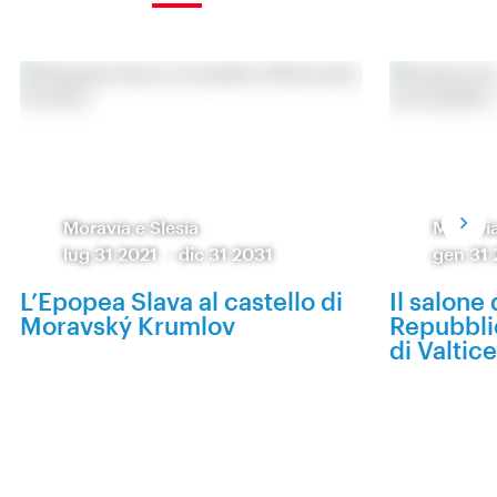
Moravia e Slesia
Moravia
lug 31 2021
-
dic 31 2031
gen 31
L’Epopea Slava al castello di
Il salone 
Moravský Krumlov
Repubbli
di Valtic