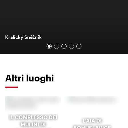
Kralický Sněžník
Altri luoghi
IL COMPLESSO DEI
L'AIA DI
MULINI DI
BOHUSLAVICE