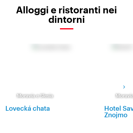
Alloggi e ristoranti nei
dintorni
Moravia e Slesia
Moravia
Lovecká chata
Hotel Sa
Znojmo