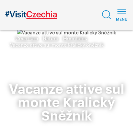
Cosa Fare
Nature
Mountains
Vacanze attive sul monte Kralický Sněžník
Vacanze attive sul
monte Kralický
Sněžník