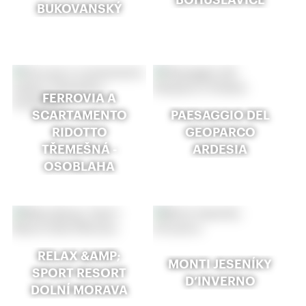
BUKOVANSKÝ
FERROVIA A
SCARTAMENTO
PAESAGGIO DEL
RIDOTTO
GEOPARCO
TŘEMEŠNÁ -
ARDESIA
OSOBLAHA
RELAX &AMP;
MONTI JESENÍKY
SPORT RESORT
D’INVERNO
DOLNÍ MORAVA