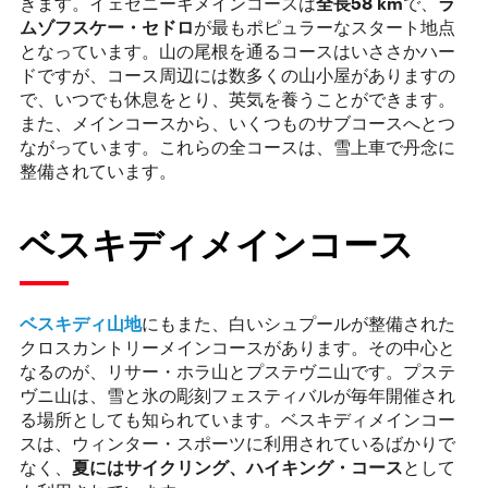
きます。イェセニーキメインコースは
全長
58 km
で、
ラ
ムゾフスケー・セドロ
が最もポピュラーなスタート地点
となっています。山の尾根を通るコースはいささかハー
ドですが、コース周辺には数多くの山小屋がありますの
で、いつでも休息をとり、英気を養うことができます。
また、メインコースから、いくつものサブコースへとつ
ながっています。これらの全コースは、雪上車で丹念に
整備されています。
ベスキディメインコース
ベスキディ山地
にもまた、白いシュプールが整備された
クロスカントリーメインコースがあります。その中心と
なるのが、リサー・ホラ山とプステヴニ山です。プステ
ヴニ山は、雪と氷の彫刻フェスティバルが毎年開催され
る場所としても知られています。ベスキディメインコー
スは、ウィンター・スポーツに利用されているばかりで
なく、
夏にはサイクリング、ハイキング・コース
として