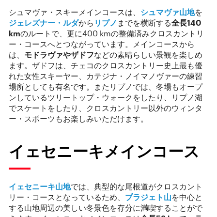
シュマヴァ・スキーメインコースは、
シュマヴァ山地
を
ジェレズナー・ルダ
から
リプノ
までを横断する
全長
140
km
のルートで、更に400 kmの整備済みクロスカントリ
ー・コースへとつながっています。メインコースから
は、
モドラヴァやザドフ
などの素晴らしい景観を楽しめ
ます。ザドフは、チェコのクロスカントリー史上最も優
れた女性スキーヤー、カテジナ・ノイマノヴァーの練習
場所としても有名です。またリプノでは、冬場もオープ
ンしているツリートップ・ウォークをしたり、リプノ湖
でスケートをしたり、クロスカントリー以外のウィンタ
ー・スポーツもお楽しみいただけます。
イェセニーキメインコース
イェセニーキ山地
では、典型的な尾根道がクロスカント
リー・コースとなっているため、
プラジェト山
を中心と
する山地周辺の美しい冬景色を存分に満喫することがで