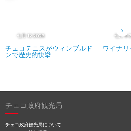
七月 12 2026
七月 9 
チェコテニスがウィンブルド
ワイナリ
ンで歴史的快挙
チェコ政府観光局
チェコ政府観光局について