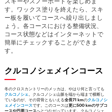
スキーやスノーボードを楽しめま
す。ワックス塗りを終えたら、スキ
ー板を履いてコースへ繰り出しまし
ょう。各コースにおける整備状況、
コース状態などはインターネットで
簡単にチェックすることができま
す。
クルコノシェメインコース
冬のクロスカントリーのメッカは、やはり何と言っても
クルコノシェ
。クルコノシェ山脈を端から端まで横断し
ているのが、その背骨ともいえる
全長
71 km
の
クルコノシ
ェメインコース
です。このコースは
更に
500 km
のサブコ
ースや円周コース
へとつながっています。クルコノシェ