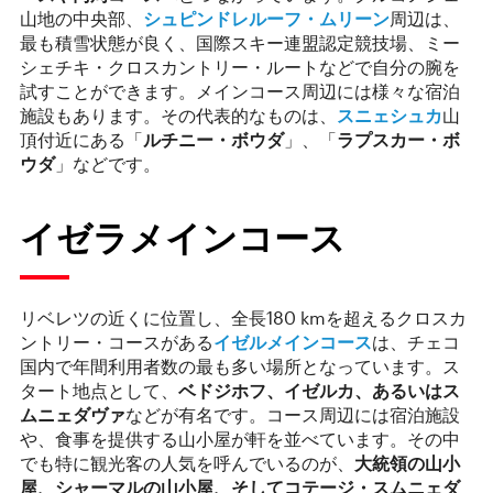
山地の中央部、
シュピンドレルーフ・ムリーン
周辺は、
最も積雪状態が良く、国際スキー連盟認定競技場、ミー
シェチキ・クロスカントリー・ルートなどで自分の腕を
試すことができます。メインコース周辺には様々な宿泊
施設もあります。その代表的なものは、
スニェシュカ
山
頂付近にある「
ルチニー・ボウダ
」、「
ラプスカー・ボ
ウダ
」などです。
イゼラメインコース
リベレツの近くに位置し、全長180 kmを超えるクロスカ
ントリー・コースがある
イゼルメインコース
は、チェコ
国内で年間利用者数の最も多い場所となっています。ス
タート地点として、
ベドジホフ、イゼルカ、あるいはス
ムニェダヴァ
などが有名です。コース周辺には宿泊施設
や、食事を提供する山小屋が軒を並べています。その中
でも特に観光客の人気を呼んでいるのが、
大統領の山小
屋、シャーマルの山小屋、そしてコテージ・スムニェダ