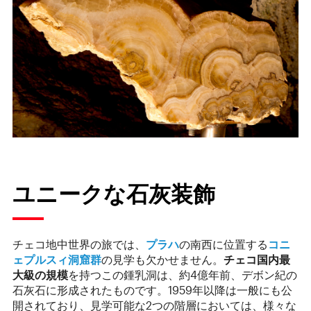
ユニークな石灰装飾
チェコ地中世界の旅では、
プラハ
の南西に位置する
コニ
ェプルスィ洞窟群
の見学も欠かせません。
チェコ国内最
大級の規模
を持つこの鍾乳洞は、約4億年前、デボン紀の
石灰石に形成されたものです。1959年以降は一般にも公
開されており、見学可能な2つの階層においては、様々な