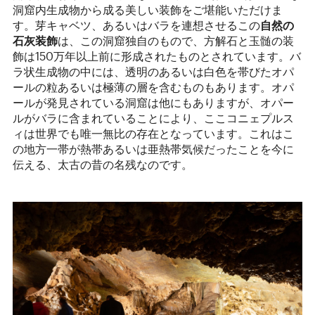
洞窟内生成物から成る美しい装飾をご堪能いただけま
す。芽キャベツ、あるいはバラを連想させるこの
自然の
石灰装飾
は、この洞窟独自のもので、方解石と玉髄の装
飾は150万年以上前に形成されたものとされています。バ
ラ状生成物の中には、透明のあるいは白色を帯びたオパ
ールの粒あるいは極薄の層を含むものもあります。オパ
ールが発見されている洞窟は他にもありますが、オパー
ルがバラに含まれていることにより、ここコニェプルス
ィは世界でも唯一無比の存在となっています。これはこ
の地方一帯が熱帯あるいは亜熱帯気候だったことを今に
伝える、太古の昔の名残なのです。