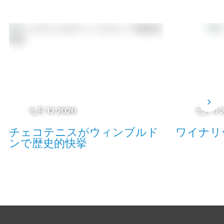
七月 12 2026
七月 9 
チェコテニスがウィンブルド
ワイナリ
ンで歴史的快挙