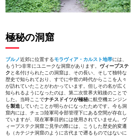
極秘の洞窟
ブルノ
近郊に位置する
モラヴィア・カルスト地帯
には、
もう1つ非常にユニークな洞窟があります。
ヴィープステ
ク
と名付けられたこの洞窟は、その長い、そして独特な
歴史で知られており、すでに中世の時代からここを人々
が訪れていたことがわかっています。但しその名が広く
知られるようになったのは、第二次世界大戦後のことで
した。当時ここで
ナチスドイツが極秘
に航空機エンジン
を
製造
していたことが明らかになったためです。今も洞
窟内には、チェコ陸軍司令部管理下にある空間が存在し
ていますが、現在軍事目的には使用されていません。ヴ
ィープステク洞窟ご見学の際には、こうした歴史的変遷
も（カテジナ洞窟のように古代まで遡るものではないに