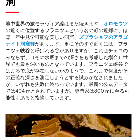
洞
地中世界の旅モラヴィア編はまだ続きます。
オロモウツ
の近くに位置する
フラニツェ
という名の町の近郊に、ほ
ぼ一年中見学可能な美しい洞窟、
ズブラショフのアラゴ
ナイト洞窟群
があります。更にそのすぐ近くには、
フラ
ニツェ
峡谷
と呼ばれる谷がありますが、これはチェコの
みならず、（その水底までの深さをも考慮した場合）世
界でも最も深いものとなっています。フラニツェ峡谷で
はまるで底が存在しないかのようで、これまで何度かそ
の正確な深さを測定しようとする試みがなされました
が、いずれも失敗に終わっています。最新の公式データ
では404 mとされていますが、専門家は800 mに至る可
能性もあると指摘しています。