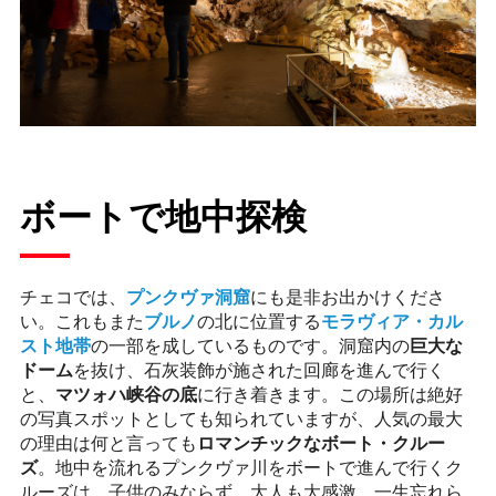
ボートで地中探検
チェコでは、
プンクヴァ洞窟
にも是非お出かけくださ
い。これもまた
ブルノ
の北に位置する
モラヴィア・カル
スト地帯
の一部を成しているものです。洞窟内の
巨大な
ドーム
を抜け、石灰装飾が施された回廊を進んで行く
と、
マツォハ峡谷の底
に行き着きます。この場所は絶好
の写真スポットとしても知られていますが、人気の最大
の理由は何と言っても
ロマンチックなボート・クルー
ズ
。地中を流れるプンクヴァ川をボートで進んで行くク
ルーズは、子供のみならず、大人も大感激、一生忘れら