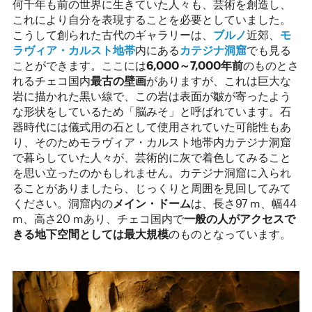
何千年も前の世界に生きていた人々も、芸術を創造し、
これにより自分を表現することを必要としていました。
こうして創られた古代のギャラリーは、
ブルノ
近郊、
モ
ラヴィア・カルスト地帯
内にある
カテジナ洞窟
でも見る
ことができます。ここには
6,000
～
7,000
年前
のものとさ
れるチェコ国内
最古の壁画
がありますが、これは巨大な
岩に描かれた黒い線で、この岩は表面が皺が寄ったよう
な形状をしているため「脳みそ」と呼ばれています。石
器時代には儀式用の石として使用されていた可能性もあ
り、そのためモラヴィア・カルスト地帯内カテジナ洞窟
で暮らしていた人々が、芸術的に灰で着色してみること
を思い立ったのかもしれません。カテジナ洞窟に入られ
ることがありましたら、じっくりと周囲を見回してみて
ください。洞窟内の
メイン・ドーム
は、長さ97 m、幅44
m、高さ20 mあり、チェコ国内で
一般の人がアクセスで
きる地下空間としては最大規模
のものとなっています。