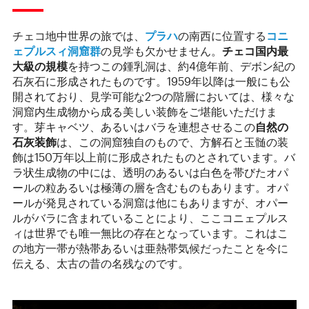
チェコ地中世界の旅では、
プラハ
の南西に位置する
コニ
ェプルスィ洞窟群
の見学も欠かせません。
チェコ国内最
大級の規模
を持つこの鍾乳洞は、約4億年前、デボン紀の
石灰石に形成されたものです。1959年以降は一般にも公
開されており、見学可能な2つの階層においては、様々な
洞窟内生成物から成る美しい装飾をご堪能いただけま
す。芽キャベツ、あるいはバラを連想させるこの
自然の
石灰装飾
は、この洞窟独自のもので、方解石と玉髄の装
飾は150万年以上前に形成されたものとされています。バ
ラ状生成物の中には、透明のあるいは白色を帯びたオパ
ールの粒あるいは極薄の層を含むものもあります。オパ
ールが発見されている洞窟は他にもありますが、オパー
ルがバラに含まれていることにより、ここコニェプルス
ィは世界でも唯一無比の存在となっています。これはこ
の地方一帯が熱帯あるいは亜熱帯気候だったことを今に
伝える、太古の昔の名残なのです。