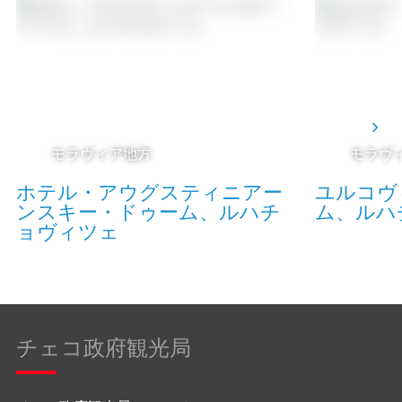
モラヴィア地方
モラヴ
ホテル・アウグスティニアー
ユルコヴ
ンスキー・ドゥーム、ルハチ
ム、ルハ
ョヴィツェ
チェコ政府観光局