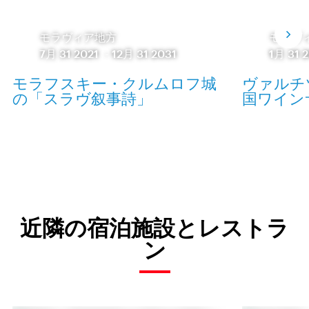
モラヴィア地方
モラヴ
7月 31 2021
-
12月 31 2031
1月 31 
モラフスキー・クルムロフ城
ヴァルチ
の「スラヴ叙事詩」
国ワインサロ
近隣の宿泊施設とレストラ
ン