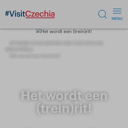
DE RUWE SCHOONHEID VAN TSJECHISCHE
INDUSTRIËLE
Het wordt een (trein)rit!
Het wordt een
(trein)rit!