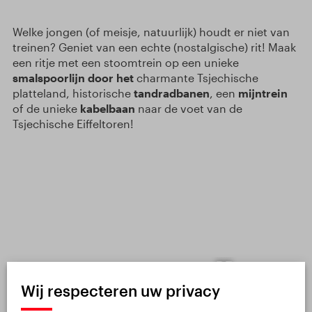
Welke jongen (of meisje, natuurlijk) houdt er niet van
treinen? Geniet van een echte (nostalgische) rit! Maak
een ritje met een stoomtrein op een unieke
smalspoorlijn door het
charmante Tsjechische
platteland, historische
tandradbanen
, een
mijntrein
of de unieke
kabelbaan
naar de voet van de
Tsjechische Eiffeltoren!
DE
SMALSPOOR
SMALSPOORTREIN
Wij respecteren uw privacy
TŘEMEŠNÁ –
VAN JINDŘICHŮV
OSOBLAHA