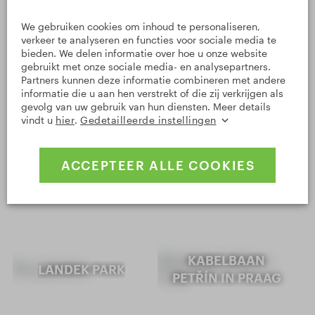
HRADEC
We gebruiken cookies om inhoud te personaliseren,
verkeer te analyseren en functies voor sociale media te
bieden. We delen informatie over hoe u onze website
gebruikt met onze sociale media- en analysepartners.
Partners kunnen deze informatie combineren met andere
informatie die u aan hen verstrekt of die zij verkrijgen als
MUSEUM VAN
TANDRADBAAN
gevolg van uw gebruik van hun diensten. Meer details
INDUSTRIËLE
vindt u
hier
.
Gedetailleerde instellingen
TANVALD-
SPOORWEGEN IN
HARRACHOV
ZBÝŠOV
ACCEPTEER ALLE COOKIES
KABELBAAN
LANDEK PARK
PETŘÍN IN PRAAG