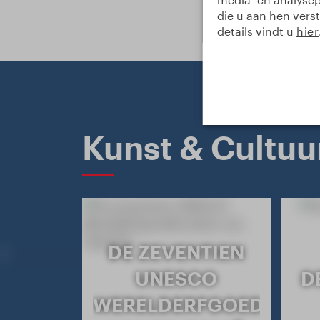
die u aan hen verst
details vindt u
hier
Kunst & Cultuu
DE ZEVENTIEN
UNESCO
D
WERELDERFGOEDLOCAT