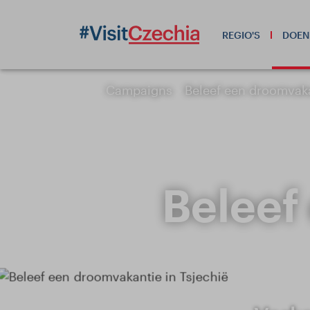
REGIO'S
DOEN
Campaigns
Beleef een droomvaka
Beleef