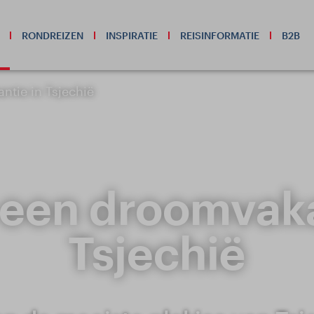
RONDREIZEN
INSPIRATIE
REISINFORMATIE
B2B
ntie in Tsjechië
 een droomvaka
Tsjechië