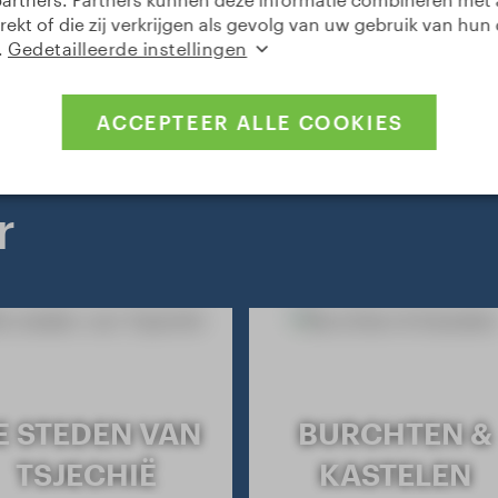
rekt of die zij verkrijgen als gevolg van uw gebruik van hun
.
Gedetailleerde instellingen
ACCEPTEER ALLE COOKIES
r
E STEDEN VAN
BURCHTEN &
IES
TSJECHIË
KASTELEN