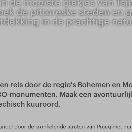
n de mooiste plekjes van Tsj
ek de pittoreske steden en g
tdekking in de prachtige natu
n reis door de regio's Bohemen en Mor
CO-monumenten. Maak een avontuurlijk
jechisch kuuroord.
. Wandel door de kronkelende straten van Praag met h