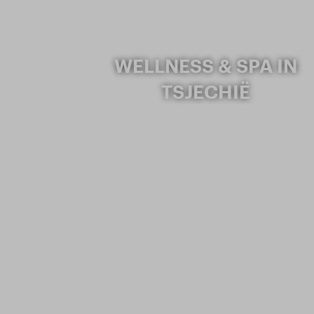
WELLNESS & SPA IN
TSJECHIË