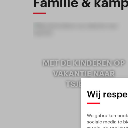
Familie & kam
MET DE KINDEREN OP
VAKANTIE NAAR
TSJECHIË
Wij resp
We gebruiken cooki
sociale media te b
media- en analysep