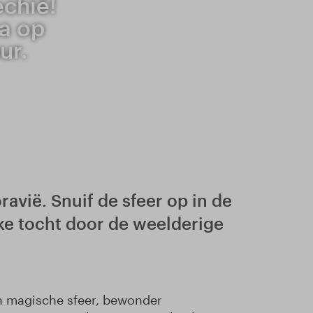
echië!
a op
ur.
avië. Snuif de sfeer op in de
e tocht door de weelderige
un magische sfeer, bewonder