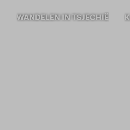
WANDELEN IN TSJECHIË
K