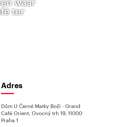
een waar
fé ter
Adres
Dům U Černé Matky Boží - Grand
Café Orient, Ovocný trh 19, 11000
Praha 1