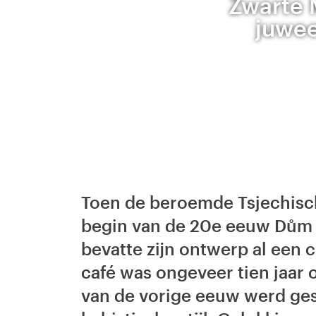
Zwarte 
juwee
Toen de beroemde Tsjechisch
begin van de 20e eeuw Dům 
bevatte zijn ontwerp al een 
café was ongeveer tien jaar o
van de vorige eeuw werd ge