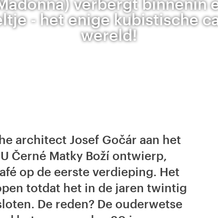
Madonna) verbergt binnenin 
ltje - het enige kubistische ca
wereld!
e architect Josef Gočár aan het
U Černé Matky Boží ontwierp,
café op de eerste verdieping. Het
pen totdat het in de jaren twintig
sloten. De reden? De ouderwetse