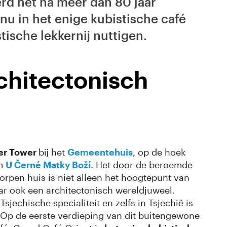
erd het na meer dan 80 jaar
nu in het enige kubistische café
stische lekkernij nuttigen.
chitectonisch
er Tower
bij het
Gemeentehuis
, op de hoek
am
U Černé Matky Boží
. Het door de beroemde
orpen huis is niet alleen het hoogtepunt van
ar ook een architectonisch wereldjuweel.
sjechische specialiteit en zelfs in Tsjechië is
 Op de eerste verdieping van dit buitengewone