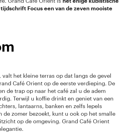
fé. Grand Café Orient is
het enige kubistische
 tijdschrift Focus een van de zeven mooiste
om
t, valt het kleine terras op dat langs de gevel
Grand Café Orient op de eerste verdieping. De
n de trap op naar het café zal u de adem
g. Terwijl u koffie drinkt en geniet van een
chters, lantaarns, banken en zelfs lepels
n de zomer bezoekt, kunt u ook op het smalle
tzicht op de omgeving. Grand Café Orient
elegantie.