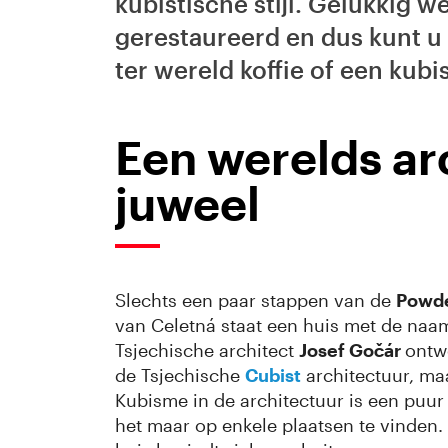
kubistische stijl. Gelukkig w
gerestaureerd en dus kunt u 
ter wereld koffie of een kubi
Een werelds ar
juweel
Slechts een paar stappen van de
Powd
van Celetná staat een huis met de na
Tsjechische architect
Josef Gočár
ontw
de Tsjechische
Cubist
architectuur, ma
Kubisme in de architectuur is een puur T
het maar op enkele plaatsen te vinden.