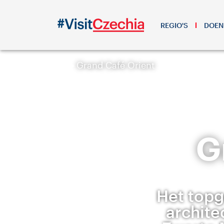
REGIO'S
DOEN
Grand Café Orient
G
Het topg
archite