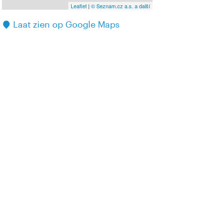
Leaflet
|
© Seznam.cz a.s. a další
Laat zien op Google Maps