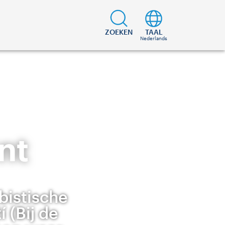
ZOEKEN
TAAL
Nederlands
nt
bistische
 (Bij de