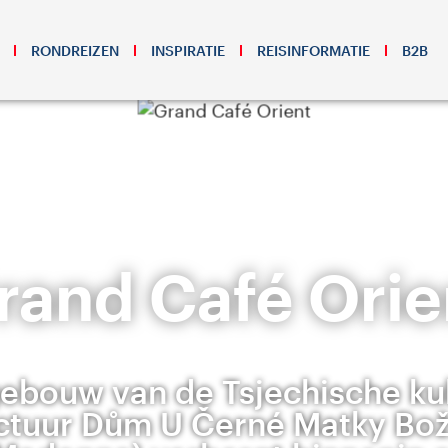
RONDREIZEN
INSPIRATIE
REISINFORMATIE
B2B
rand Café Orie
ebouw van de Tsjechische ku
ctuur Dům U Černé Matky Boží