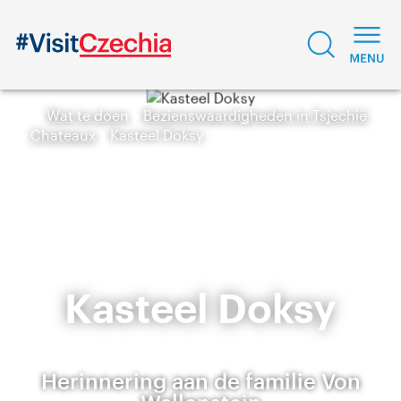
Wat te doen
Bezienswaardigheden in Tsjechië
Chateaux
Kasteel Doksy
Kasteel Doksy
Herinnering aan de familie Von