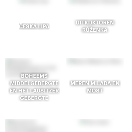
UITKIJKTOREN
ČESKÁ LÍPA
RŮŽENKA
BOHEEMS
MIDDELGEBERGTE
MEREN MILADA EN
EN HET LAUSITZER
MOST
GEBERGTE