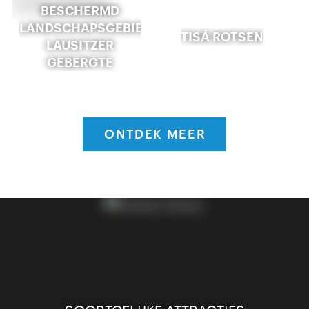
BESCHERMD
LANDSCHAPSGEBIED
TISÁ ROTSEN
LAUSITZER
GEBERGTE
ONTDEK MEER