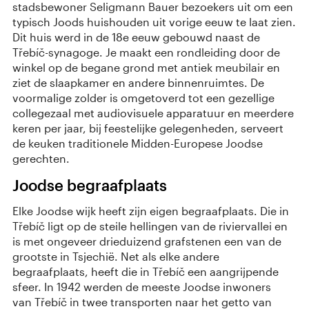
stadsbewoner Seligmann Bauer bezoekers uit om een
typisch Joods huishouden uit vorige eeuw te laat zien.
Dit huis werd in de 18e eeuw gebouwd naast de
Třebíč-synagoge. Je maakt een rondleiding door de
winkel op de begane grond met antiek meubilair en
ziet de slaapkamer en andere binnenruimtes. De
voormalige zolder is omgetoverd tot een gezellige
collegezaal met audiovisuele apparatuur en meerdere
keren per jaar, bij feestelijke gelegenheden, serveert
de keuken traditionele Midden-Europese Joodse
gerechten.
Joodse begraafplaats
Elke Joodse wijk heeft zijn eigen begraafplaats. Die in
Třebíč ligt op de steile hellingen van de riviervallei en
is met ongeveer drieduizend grafstenen een van de
grootste in Tsjechië. Net als elke andere
begraafplaats, heeft die in Třebíč een aangrijpende
sfeer. In 1942 werden de meeste Joodse inwoners
van Třebíč in twee transporten naar het getto van