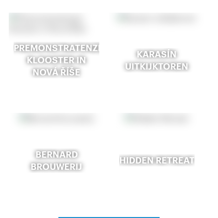
PREMONSTRATENZER
KARASÍN
KLOOSTER IN
UITKIJKTOREN
NOVÁ ŘÍŠE
BERNARD
HIDDEN RETREAT
BROUWERIJ