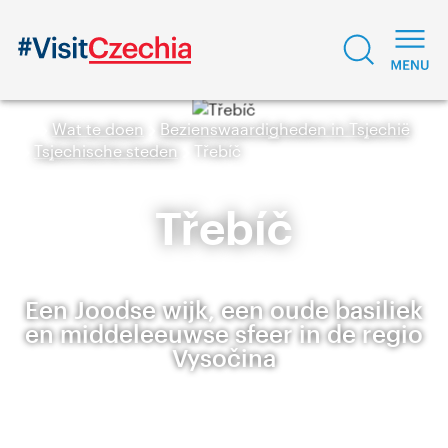
Wat te doen
Bezienswaardigheden in Tsjechië
Tsjechische steden
Třebíč
Třebíč
Een Joodse wijk, een oude basiliek
en middeleeuwse sfeer in de regio
Vysočina