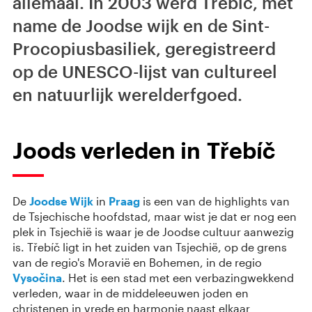
allemaal. In 2003 werd Třebíč, met
name de Joodse wijk en de Sint-
Procopiusbasiliek, geregistreerd
op de UNESCO-lijst van cultureel
en natuurlijk werelderfgoed.
Joods verleden in Třebíč
De
Joodse Wijk
in
Praag
is een van de highlights van
de Tsjechische hoofdstad, maar wist je dat er nog een
plek in Tsjechië is waar je de Joodse cultuur aanwezig
is. Třebíč ligt in het zuiden van Tsjechië, op de grens
van de regio's Moravië en Bohemen, in de regio
Vysočina
. Het is een stad met een verbazingwekkend
verleden, waar in de middeleeuwen joden en
christenen in vrede en harmonie naast elkaar