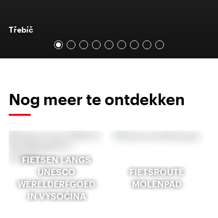
Třebíč
Nog meer te ontdekken
FIETSEN LANGS
UNESCO
FIETSROUTE
WERELDERFGOED
MOLENPAD
IN VYSOČINA