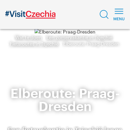
Wat te doen
Een zomervakantie in Tsjechië
Fietsroutes in Tsjechië
Elberoute: Praag-Dresden
Elberoute: Praag-
Dresden
Een fietsvakantie in Tsjechië langs