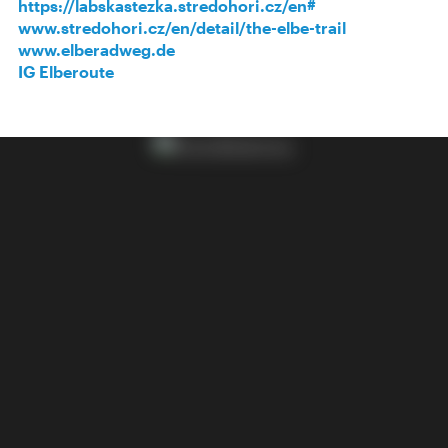
https://labskastezka.stredohori.cz/en#
www.stredohori.cz/en/detail/the-elbe-trail
www.elberadweg.de
IG Elberoute