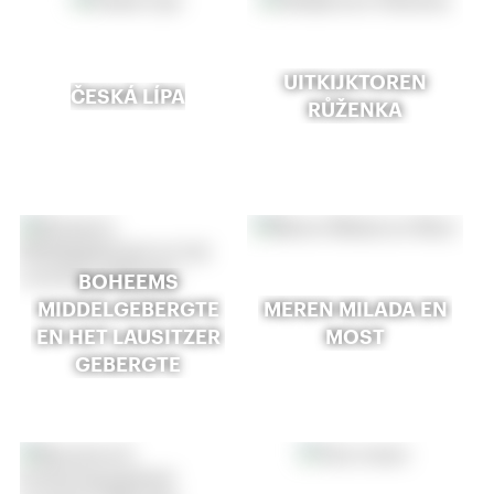
UITKIJKTOREN
ČESKÁ LÍPA
RŮŽENKA
BOHEEMS
MIDDELGEBERGTE
MEREN MILADA EN
EN HET LAUSITZER
MOST
GEBERGTE