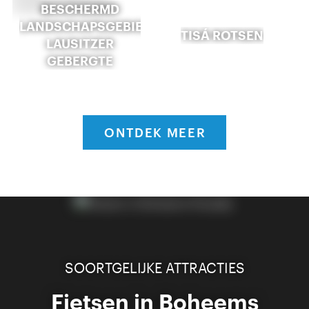
BESCHERMD
LANDSCHAPSGEBIED
TISÁ ROTSEN
LAUSITZER
GEBERGTE
ONTDEK MEER
SOORTGELIJKE ATTRACTIES
Fietsen in Boheems