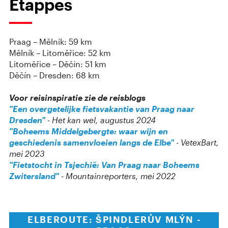
Etappes
Praag – Mělník: 59 km
Mělník – Litoměřice: 52 km
Litoměřice – Děčín: 51 km
Děčín – Dresden: 68 km
Voor reisinspiratie zie de reisblogs
"Een overgetelijke fietsvakantie van Praag naar
Dresden"
- Het kan wel, augustus 2024
"Boheems Middelgebergte: waar wijn en
geschiedenis samenvloeien langs de Elbe"
- VetexBart,
mei 2023
"Fietstocht in Tsjechië: Van Praag naar Boheems
Zwitersland"
- Mountainreporters, mei 2022
ELBEROUTE: ŠPINDLERŮV MLÝN -