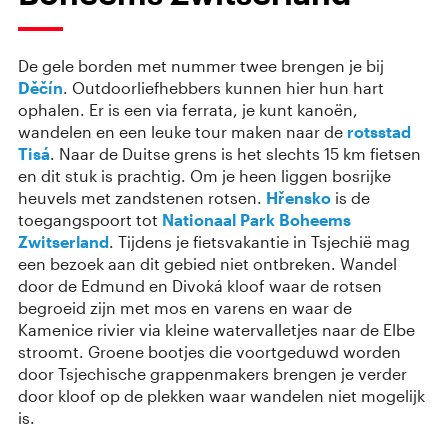
De gele borden met nummer twee brengen je bij
Děčín
. Outdoorliefhebbers kunnen hier hun hart
ophalen. Er is een via ferrata, je kunt kanoën,
wandelen en een leuke tour maken naar de
rotsstad
Tisá
. Naar de Duitse grens is het slechts 15 km fietsen
en dit stuk is prachtig. Om je heen liggen bosrijke
heuvels met zandstenen rotsen.
Hřensko
is de
toegangspoort tot
Nationaal Park Boheems
Zwitserland
. Tijdens je fietsvakantie in Tsjechië mag
een bezoek aan dit gebied niet ontbreken. Wandel
door de Edmund en Divoká kloof waar de rotsen
begroeid zijn met mos en varens en waar de
Kamenice rivier via kleine watervalletjes naar de Elbe
stroomt. Groene bootjes die voortgeduwd worden
door Tsjechische grappenmakers brengen je verder
door kloof op de plekken waar wandelen niet mogelijk
is.