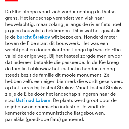
De Elbe etappe voert zich verder richting de Duitse
grens. Het landschap verandert van vlak naar
heuvelachtig, maar zolang je langs de rivier fiets hoef
je geen heuvels te beklimmen. Dit is wel het geval als
je de
burcht Štrekov
wilt bezoeken. Honderd meter
boven de Elbe staat dit bouwwerk. Het was een
wachtpost en douanekantoor. Lange tijd was de Elbe
vallei de enige weg. Bij het kasteel zorgde men ervoor
dat iedereen betaalde die passeerde. In de 16e kreeg
de familie Lobkowicz het kasteel in handen en nog
steeds bezit de familie dit mooie monument. Ze
hebben zelfs een eigen biermerk die wordt geserveerd
op het terras bij kasteel Štrekov. Vanaf kasteel Štrekov
zie je de Elbe door het landschap slingeren naar de
stad
Ústí nad Labem
. De plaats werd groot door de
mijnbouw en chemische industrie. Je vindt de
kenmerkende communistische flatgebouwen,
paneláks (goedkope flats) genoemd.