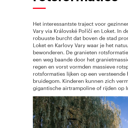
Het interessantste traject voor gezinn
Vary via Královské Poříčí en Loket. In 
robuuste burcht dat boven de stad pron
Loket en Karlovy Vary waar je het natu
bewonderen. De granieten rotsformaties 
een weg baande door het granietmassie
regen en vorst vormden massieve rotsp
rotsformaties lijken op een versteende 
bruidegom. Kinderen kunnen zich verma
gigantische airtrampoline of rijden op 