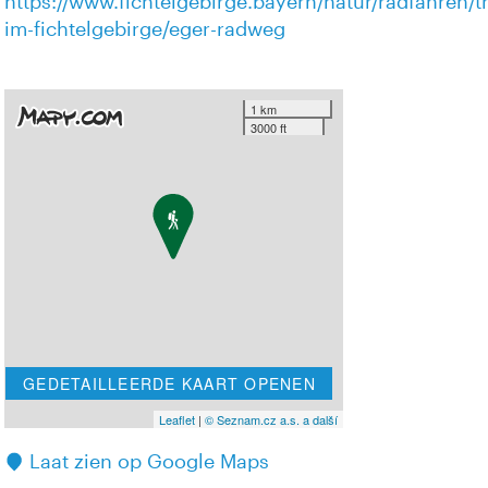
https://www.fichtelgebirge.bayern/natur/radfahren
im-fichtelgebirge/eger-radweg
1 km
3000 ft
GEDETAILLEERDE KAART OPENEN
Leaflet
|
© Seznam.cz a.s. a další
Laat zien op Google Maps