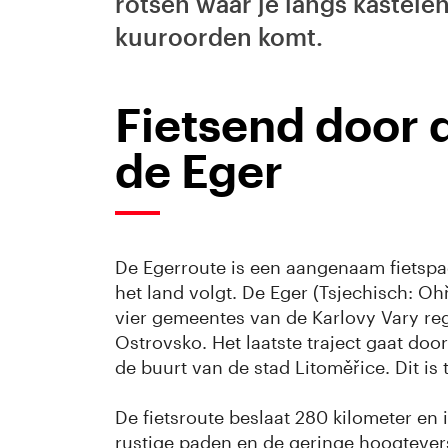
rotsen waar je langs kastelen
kuuroorden komt.
Fietsend door d
de Eger
De Egerroute is een aangenaam fietspad
het land volgt. De Eger (Tsjechisch: O
vier gemeentes van de Karlovy Vary reg
Ostrovsko. Het laatste traject gaat door
de buurt van de stad Litoměřice. Dit is
De fietsroute beslaat 280 kilometer en 
rustige paden en de geringe hoogtevers