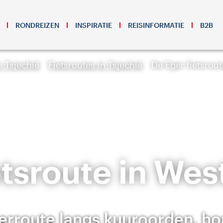
RONDREIZEN
INSPIRATIE
REISINFORMATIE
B2B
n Tsjechië
Fietsroutes in Tsjechië
De Eger fietsrou
etsroute in W
ierroute langs kuuroorden, h