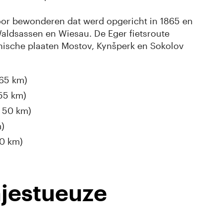
oor bewonderen dat werd opgericht in 1865 en
Waldsassen en Wiesau. De Eger fietsroute
hische plaaten Mostov, Kynšperk en Sokolov
 65 km)
 55 km)
. 50 km)
m)
50 km)
ajestueuze