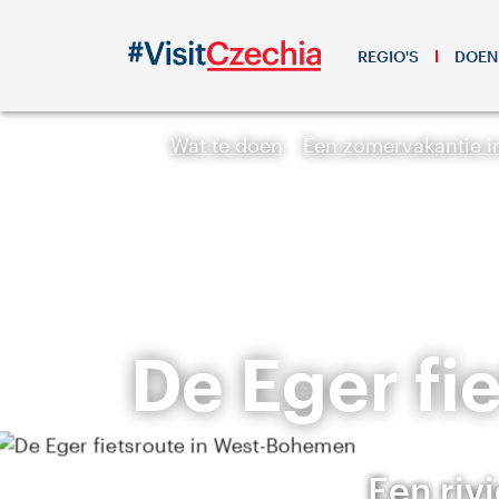
REGIO'S
DOEN
Wat te doen
Een zomervakantie i
De Eger fi
Een riv