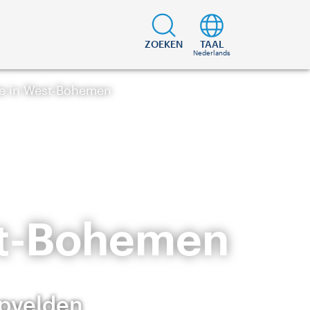
ZOEKEN
TAAL
Nederlands
te in West-Bohemen
est-Bohemen
opvelden