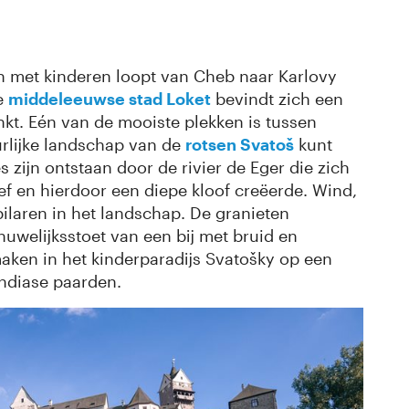
en met kinderen loopt van Cheb naar Karlovy
de
middeleeuwse stad Loket
bevindt zich een
kt. Eén van de mooiste plekken is tussen
urlijke landschap van de
rotsen Svatoš
kunt
zijn ontstaan door de rivier de Eger die zich
f en hierdoor een diepe kloof creëerde. Wind,
ilaren in het landschap. De granieten
huwelijksstoet van een bij met bruid en
ken in het kinderparadijs Svatošky op een
Indiase paarden.