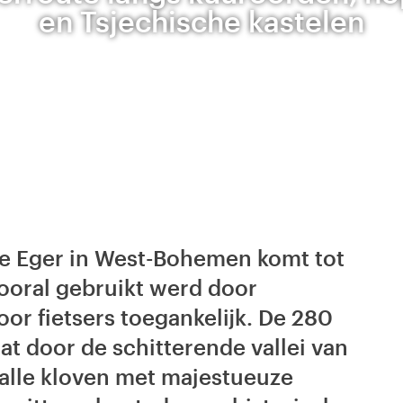
en Tsjechische kastelen
 de Eger in West-Bohemen komt tot
vooral gebruikt werd door
oor fietsers toegankelijk. De 280
at door de schitterende vallei van
malle kloven met majestueuze