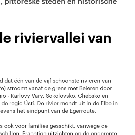
, pittoreske steden en historische
e riviervallei van
 dat één van de vijf schoonste rivieren van
hře) stroomt vanaf de grens met Beieren door
io - Karlovy Vary, Sokolovsko, Chebsko en
 de regio Ústí. De rivier mondt uit in de Elbe in
 tevens het eindpunt van de Egerroute.
is ook voor families gesschikt, vanwege de
chillen. Prachtige uitzichten op de ongerepte